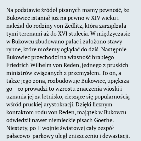
Na podstawie źródeł pisanych mamy pewność, że
Bukowiec istaniał już na pewno w XIV wieku i
należał do rodziny von Zedlitz, która zarządzała
tymi terenami aż do XVI stulecia. W międzyczasie
w Bukowcu zbudowano pałac i założono stawy
rybne, które możemy oglądać do dziś. Następnie
Bukowiec przechodzi na własność hrabiego
Friedrich Wilhelm von Reden, jednego z pruskich
ministrów związanych z przemysłem. To on, a
także jego żona, rozbudowuje Bukowiec, upiększa
go – co prowadzi to wzrostu znaczenia wioski i
uznania jej za letnisko, cieszące się popularnością
wśród pruskiej arystokracji. Dzięki licznym
kontaktom rodu von Reden, majątek w Bukowcu
odwiedził nawet niemieckie pisach Goethe.
Niestety, po II wojnie światowej cały zespół
pałacowo-parkowy uległ zniszczeniu i dewastacji.