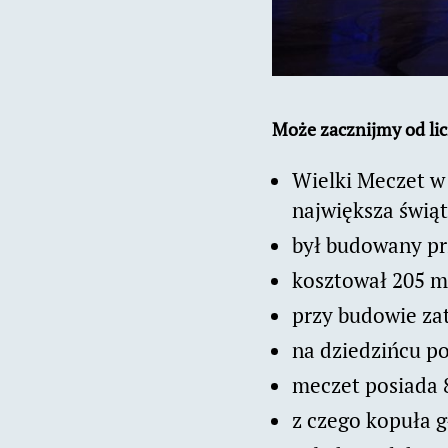
Może zacznijmy od lic
Wielki Meczet w 
największa świą
był budowany prz
kosztował 205 m
przy budowie za
na dziedzińcu p
meczet posiada 
z czego kopuła g