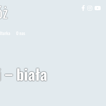
óż
lturka
O nas
 – biała