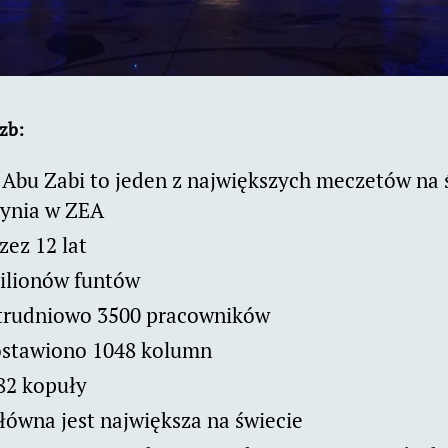
zb:
Abu Zabi to jeden z największych meczetów na ś
tynia w ZEA
ez 12 lat
ilionów funtów
trudniowo 3500 pracowników
ostawiono 1048 kolumn
82 kopuły
łówna jest największa na świecie