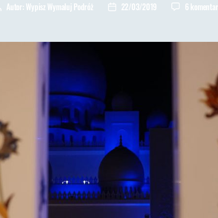
Autor:
Wypisz Wymaluj Podróż
22/03/2019
6 komentar
Autor
Data
wpisu
wpisu