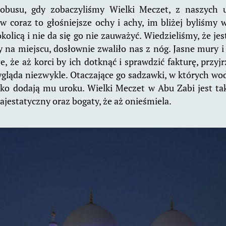
tobusu, gdy zobaczyliśmy Wielki Meczet, z naszych u
w coraz to głośniejsze ochy i achy, im bliżej byliśmy 
olicą i nie da się go nie zauważyć. Wiedzieliśmy, że jes
y na miejscu, dosłownie zwaliło nas z nóg. Jasne mury i
łe, że aż korci by ich dotknąć i sprawdzić fakturę, przyjrz
gląda niezwykle. Otaczające go sadzawki, w których wod
ko dodają mu uroku. Wielki Meczet w Abu Zabi jest tak
ajestatyczny oraz bogaty, że aż onieśmiela.