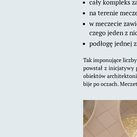
cały kompleks z
na terenie mecz
w meczecie zawi
czego jeden z ni
podłogę jednej z
Tak imponujące liczby
powstał z inicjatywy
obiektów architektoni
bije po oczach. Mecze