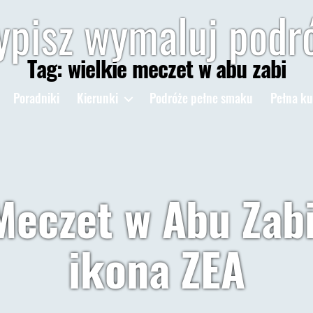
pisz wymaluj podr
Tag:
wielkie meczet w abu zabi
Poradniki
Kierunki
Podróże pełne smaku
Pełna ku
Meczet w Abu Zabi
ikona ZEA