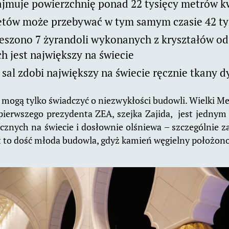
ajmuje powierzchnię ponad 22 tysięcy metrów 
etów może przebywać w tym samym czasie 42 ty
eszono 7 żyrandoli wykonanych z kryształów od 
ch jest największy na świecie
 sal zdobi największy na świecie ręcznie tkany 
 mogą tylko świadczyć o niezwykłości budowli. Wielki Me
 pierwszego prezydenta ZEA, szejka Zajida, jest jednym
cznych na świecie i dosłownie olśniewa – szczególnie za 
t to dość młoda budowla, gdyż kamień węgielny położono