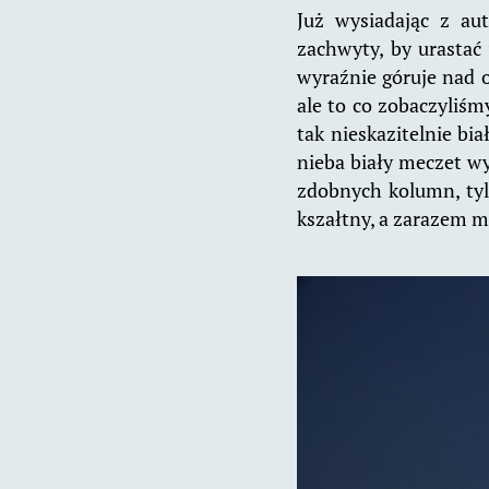
Już wysiadając z au
zachwyty, by urastać 
wyraźnie góruje nad ok
ale to co zobaczyliśm
tak nieskazitelnie bia
nieba biały meczet wy
zdobnych kolumn, tyl
kszałtny, a zarazem m