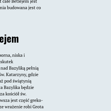
 całe Betlejem jest
nia budowana jest co
lejem
orna, niska i
 skutek
nad Bazyliką pełnią
św. Katarzyny, gdzie
uż pod świątynią
a Bazylika będzie
za kościół św.
wsza jest część greko-
ze wrażenie robi Grota