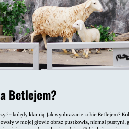
da Betlejem?
yć – kolędy kłamią. Jak wyobrażacie sobie Betlejem? Ko
eowały w mojej głowie obraz pustkowia, niemal pustyni, 