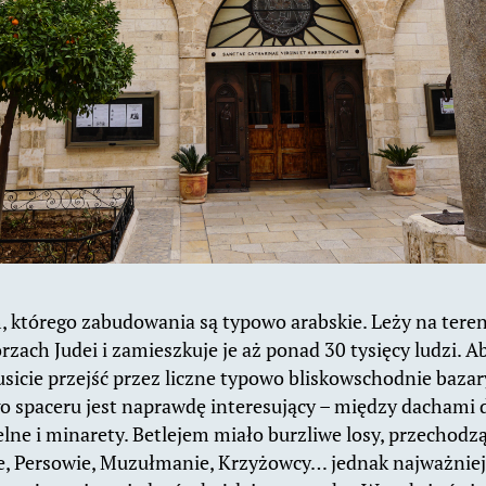
, którego zabudowania są typowo arabskie. Leży na tere
rzach Judei i zamieszkuje je aż ponad 30 tysięcy ludzi. A
sicie przejść przez liczne typowo bliskowschodnie bazary
o spaceru jest naprawdę interesujący – między dachami
ne i minarety. Betlejem miało burzliwe losy, przechodząc
, Persowie, Muzułmanie, Krzyżowcy… jednak najważniejsz