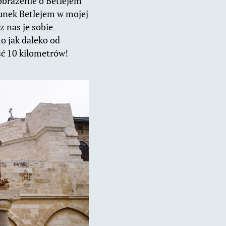
obrażenie o Betlejem
runek Betlejem w mojej
z nas je sobie
o jak daleko od
ość 10 kilometrów!