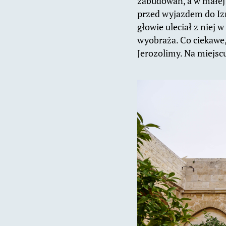
zabudowań, a w małej 
przed wyjazdem do Izr
głowie uleciał z niej w
wyobraża. Co ciekawe,
Jerozolimy. Na miejscu