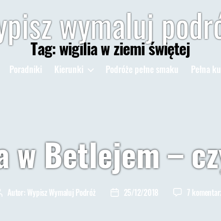
pisz wymaluj podr
Tag:
wigilia w ziemi świętej
Poradniki
Kierunki
Podróże pełne smaku
Pełna ku
a w Betlejem – cz
Autor:
Wypisz Wymaluj Podróż
25/12/2018
7 komentar
Autor
Data
wpisu
wpisu