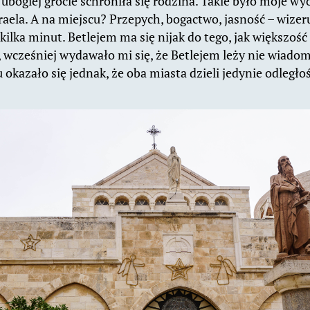
ubogiej grocie schroniła się rodzina. Takie było moje wy
aela. A na miejscu? Przepych, bogactwo, jasność – wize
 kilka minut. Betlejem ma się nijak do tego, jak większość 
 wcześniej wydawało mi się, że Betlejem leży nie wiadom
 okazało się jednak, że oba miasta dzieli jedynie odległ