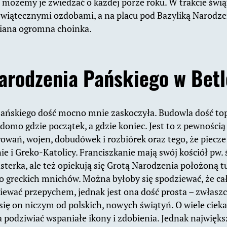
i możemy je zwiedzać o każdej porze roku. W trakcie świąt
świątecznymi ozdobami, a na placu pod Bazyliką Narodze
wiana ogromna choinka.
arodzenia Pańskiego w Bet
ańskiego dość mocno mnie zaskoczyła. Budowla dość top
domo gdzie początek, a gdzie koniec. Jest to z pewnością
wań, wojen, dobudówek i rozbiórek oraz tego, że piecze 
e i Greko-Katolicy. Franciszkanie mają swój kościół pw. 
sterka, ale też opiekują się Grotą Narodzenia położoną t
do greckich mnichów. Można byłoby się spodziewać, że cał
niewać przepychem, jednak jest ona dość prosta – zwłaszc
się on niczym od polskich, nowych świątyń. O wiele cieka
a podziwiać wspaniałe ikony i zdobienia. Jednak najwięks