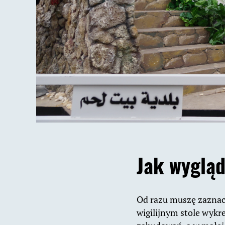
Jak wyglą
Od razu muszę zaznacz
wigilijnym stole wykr