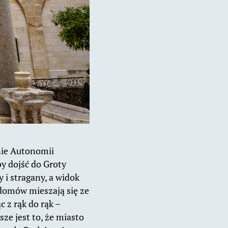
nie Autonomii
by dojść do Groty
 i stragany, a widok
 domów mieszają się ze
 z rąk do rąk –
e jest to, że miasto