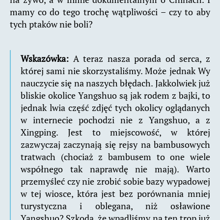
mamy co do tego trochę wątpliwości – czy to aby
tych ptaków nie boli?
Wskazówka:
A teraz nasza porada od serca, z
której sami nie skorzystaliśmy. Może jednak Wy
nauczycie się na naszych błędach. Jakkolwiek już
bliskie okolice Yangshuo są jak rodem z bajki, to
jednak lwia część zdjęć tych okolicy oglądanych
w internecie pochodzi nie z Yangshuo, a z
Xingping. Jest to miejscowość, w której
zazwyczaj zaczynają się rejsy na bambusowych
tratwach (chociaż z bambusem to one wiele
współnego tak naprawdę nie mają). Warto
przemyśleć czy nie zrobić sobie bazy wypadowej
w tej wiosce, która jest bez porównania mniej
turystyczna i oblegana, niż osławione
Yangshuo? Szkoda, że wpadliśmy na ten trop już