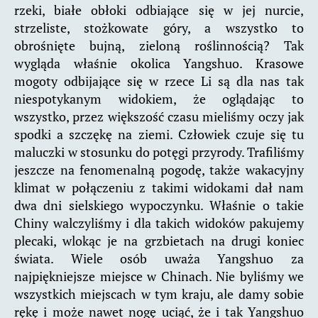
rzeki, białe obłoki odbiające się w jej nurcie,
strzeliste, stożkowate góry, a wszystko to
obrośnięte bujną, zieloną roślinnością? Tak
wygląda właśnie okolica Yangshuo. Krasowe
mogoty odbijające się w rzece Li są dla nas tak
niespotykanym widokiem, że oglądając to
wszystko, przez większość czasu mieliśmy oczy jak
spodki a szczękę na ziemi. Człowiek czuje się tu
maluczki w stosunku do potęgi przyrody. Trafiliśmy
jeszcze na fenomenalną pogodę, także wakacyjny
klimat w połączeniu z takimi widokami dał nam
dwa dni sielskiego wypoczynku. Właśnie o takie
Chiny walczyliśmy i dla takich widoków pakujemy
plecaki, wlokąc je na grzbietach na drugi koniec
świata. Wiele osób uważa Yangshuo za
najpiękniejsze miejsce w Chinach. Nie byliśmy we
wszystkich miejscach w tym kraju, ale damy sobie
rękę i może nawet nogę uciąć, że i tak Yangshuo