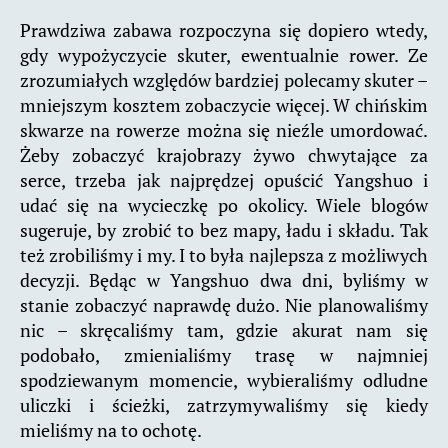
Prawdziwa zabawa rozpoczyna się dopiero wtedy,
gdy wypożyczycie skuter, ewentualnie rower. Ze
zrozumiałych względów bardziej polecamy skuter –
mniejszym kosztem zobaczycie więcej. W chińskim
skwarze na rowerze można się nieźle umordować.
Żeby zobaczyć krajobrazy żywo chwytające za
serce, trzeba jak najprędzej opuścić Yangshuo i
udać się na wycieczkę po okolicy. Wiele blogów
sugeruje, by zrobić to bez mapy, ładu i składu. Tak
też zrobiliśmy i my. I to była najlepsza z możliwych
decyzji. Będąc w Yangshuo dwa dni, byliśmy w
stanie zobaczyć naprawdę dużo. Nie planowaliśmy
nic – skręcaliśmy tam, gdzie akurat nam się
podobało, zmienialiśmy trasę w najmniej
spodziewanym momencie, wybieraliśmy odludne
uliczki i ścieżki, zatrzymywaliśmy się kiedy
mieliśmy na to ochotę.