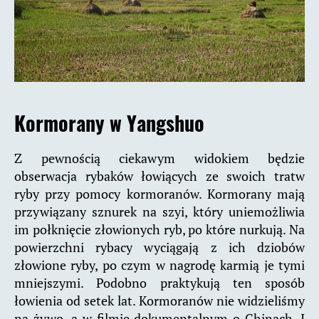
Kormorany w Yangshuo
Z pewnością ciekawym widokiem będzie
obserwacja rybaków łowiących ze swoich tratw
ryby przy pomocy kormoranów. Kormorany mają
przywiązany sznurek na szyi, który uniemożliwia
im połknięcie złowionych ryb, po które nurkują. Na
powierzchni rybacy wyciągają z ich dziobów
złowione ryby, po czym w nagrodę karmią je tymi
mniejszymi. Podobno praktykują ten sposób
łowienia od setek lat. Kormoranów nie widzieliśmy
na żywo, a w filmie dokumentalnym o Chinach. I