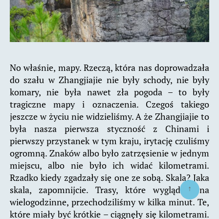
No właśnie, mapy. Rzeczą, która nas doprowadzała
do szału w Zhangjiajie nie były schody, nie były
komary, nie była nawet zła pogoda – to były
tragiczne mapy i oznaczenia. Czegoś takiego
jeszcze w życiu nie widzieliśmy. A że Zhangjiajie to
była nasza pierwsza styczność z Chinami i
pierwszy przystanek w tym kraju, irytację czuliśmy
ogromną. Znaków albo było zatrzęsienie w jednym
miejscu, albo nie było ich widać kilometrami.
Rzadko kiedy zgadzały się one ze sobą. Skala? Jaka
↑
skala, zapomnijcie. Trasy, które wyglądały na
wielogodzinne, przechodziliśmy w kilka minut. Te,
które miały być krótkie – ciągnęły się kilometrami.