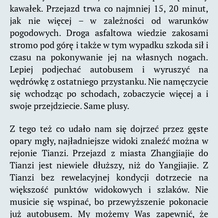
kawałek. Przejazd trwa co najmniej 15, 20 minut,
jak nie więcej – w zależności od warunków
pogodowych. Droga asfaltowa wiedzie zakosami
stromo pod górę i także w tym wypadku szkoda sił i
czasu na pokonywanie jej na własnych nogach.
Lepiej podjechać autobusem i wyruszyć na
wędrówkę z ostatniego przystanku. Nie namęczycie
się wchodząc po schodach, zobaczycie więcej a i
swoje przejdziecie. Same plusy.
Z tego też co udało nam się dojrzeć przez gęste
opary mgły, najładniejsze widoki znaleźć można w
rejonie Tianzi. Przejazd z miasta Zhangjiajie do
Tianzi jest niewiele dłuższy, niż do Yangjiajie. Z
Tianzi bez rewelacyjnej kondycji dotrzecie na
większość punktów widokowych i szlaków. Nie
musicie się wspinać, bo przewyższenie pokonacie
już autobusem. My możemy Was zapewnić, że