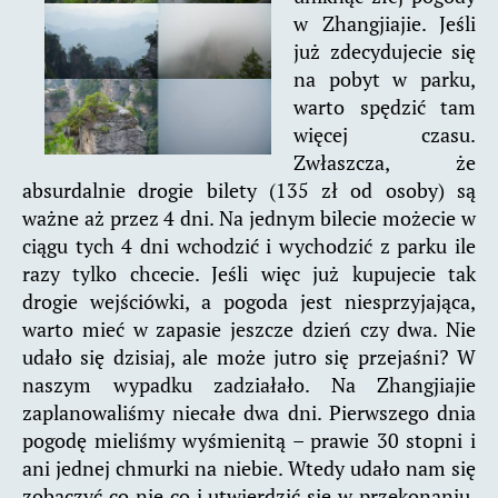
w Zhangjiajie. Jeśli
już zdecydujecie się
na pobyt w parku,
warto spędzić tam
więcej czasu.
Zwłaszcza, że
absurdalnie drogie bilety (135 zł od osoby) są
ważne aż przez 4 dni. Na jednym bilecie możecie w
ciągu tych 4 dni wchodzić i wychodzić z parku ile
razy tylko chcecie. Jeśli więc już kupujecie tak
drogie wejściówki, a pogoda jest niesprzyjająca,
warto mieć w zapasie jeszcze dzień czy dwa. Nie
udało się dzisiaj, ale może jutro się przejaśni? W
naszym wypadku zadziałało. Na Zhangjiajie
zaplanowaliśmy niecałe dwa dni. Pierwszego dnia
pogodę mieliśmy wyśmienitą – prawie 30 stopni i
ani jednej chmurki na niebie. Wtedy udało nam się
zobaczyć co nie co i utwierdzić się w przekonaniu,