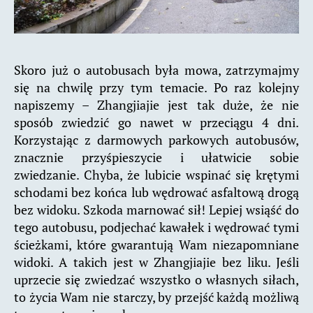
Skoro już o autobusach była mowa, zatrzymajmy
się na chwilę przy tym temacie. Po raz kolejny
napiszemy – Zhangjiajie jest tak duże, że nie
sposób zwiedzić go nawet w przeciągu 4 dni.
Korzystając z darmowych parkowych autobusów,
znacznie przyśpieszycie i ułatwicie sobie
zwiedzanie. Chyba, że lubicie wspinać się krętymi
schodami bez końca lub wędrować asfaltową drogą
bez widoku. Szkoda marnować sił! Lepiej wsiąść do
tego autobusu, podjechać kawałek i wędrować tymi
ścieżkami, które gwarantują Wam niezapomniane
widoki. A takich jest w Zhangjiajie bez liku. Jeśli
uprzecie się zwiedzać wszystko o własnych siłach,
to życia Wam nie starczy, by przejść każdą możliwą