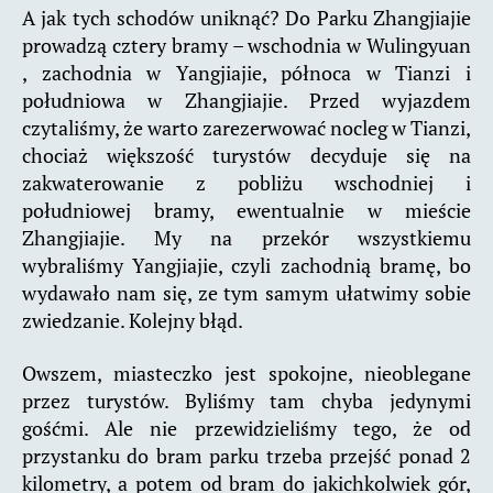
A jak tych schodów uniknąć? Do Parku Zhangjiajie
prowadzą cztery bramy – wschodnia w Wulingyuan
, zachodnia w Yangjiajie, północa w Tianzi i
południowa w Zhangjiajie. Przed wyjazdem
czytaliśmy, że warto zarezerwować nocleg w Tianzi,
chociaż większość turystów decyduje się na
zakwaterowanie z pobliżu wschodniej i
południowej bramy, ewentualnie w mieście
Zhangjiajie. My na przekór wszystkiemu
wybraliśmy Yangjiajie, czyli zachodnią bramę, bo
wydawało nam się, ze tym samym ułatwimy sobie
zwiedzanie. Kolejny błąd.
Owszem, miasteczko jest spokojne, nieoblegane
przez turystów. Byliśmy tam chyba jedynymi
gośćmi. Ale nie przewidzieliśmy tego, że od
przystanku do bram parku trzeba przejść ponad 2
kilometry, a potem od bram do jakichkolwiek gór,