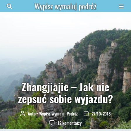
Wypisz wymaluj podróż
Zhangjiajie – Jak nie
zepsuć sobie wyjazdu?
Autor:
Wypisz Wymaluj Podróż
27/10/2018
Autor
Data
wpisu
wpisu
do
12 komentarzy
Zhangjiajie