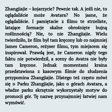
–
Zhangjiajie – kojarzycie? Pewnie tak. A jeśli nie, to
Jak
oglądaliście może Avatara? No jasne, że
nie
zepsuć
oglądaliście. I pamiętacie z filmu te strzeliste,
sobie
latające formacje skalne obrośnięte bujną
wyjazdu?
roślinnością? Nie, to nie Zhangjiajie. Wielu
twierdziło, że film był tam kręcony lub co najmniej
James Cameron, reżyser filmu, tym miejscem się
inspirował. Prawdą jest, że Cameron nigdy tego
faktu nie potwierdził, a sceny do Avatra nie były
tam kręcone. Jednak momentami kraina
przedstawiona z kasowym filmie do złudzenia
przypomina Zhangjiajie. Dlatego też często mówi
się o Parku Zhangjiajie, jako o górach Avatara, a
władze parku skrzętnie wykorzystały motyw do
promocji gór. Tę nazwę przynajmniej łatwiej nam
wymówić.