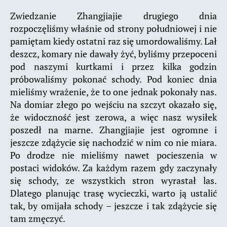
Zwiedzanie Zhangjiajie drugiego dnia
rozpoczęliśmy właśnie od strony południowej i nie
pamiętam kiedy ostatni raz się umordowaliśmy. Lał
deszcz, komary nie dawały żyć, byliśmy przepoceni
pod naszymi kurtkami i przez kilka godzin
próbowaliśmy pokonać schody. Pod koniec dnia
mieliśmy wrażenie, że to one jednak pokonały nas.
Na domiar złego po wejściu na szczyt okazało się,
że widoczność jest zerowa, a więc nasz wysiłek
poszedł na marne. Zhangjiajie jest ogromne i
jeszcze zdążycie się nachodzić w nim co nie miara.
Po drodze nie mieliśmy nawet pocieszenia w
postaci widoków. Za każdym razem gdy zaczynały
się schody, ze wszystkich stron wyrastał las.
Dlatego planując trasę wycieczki, warto ją ustalić
tak, by omijała schody – jeszcze i tak zdążycie się
tam zmęczyć.