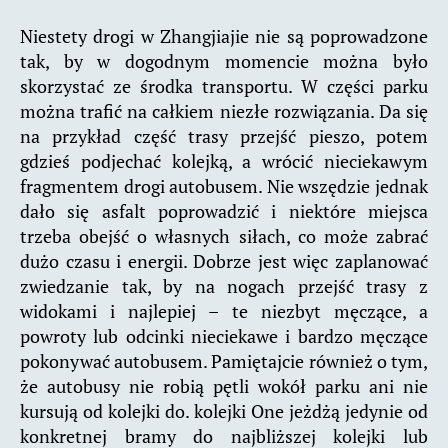
Niestety drogi w Zhangjiajie nie są poprowadzone
tak, by w dogodnym momencie można było
skorzystać ze środka transportu. W części parku
można trafić na całkiem niezłe rozwiązania. Da się
na przykład część trasy przejść pieszo, potem
gdzieś podjechać kolejką, a wrócić nieciekawym
fragmentem drogi autobusem. Nie wszędzie jednak
dało się asfalt poprowadzić i niektóre miejsca
trzeba obejść o własnych siłach, co może zabrać
dużo czasu i energii. Dobrze jest więc zaplanować
zwiedzanie tak, by na nogach przejść trasy z
widokami i najlepiej – te niezbyt męczące, a
powroty lub odcinki nieciekawe i bardzo męczące
pokonywać autobusem. Pamiętajcie również o tym,
że autobusy nie robią pętli wokół parku ani nie
kursują od kolejki do. kolejki One jeżdżą jedynie od
konkretnej bramy do najbliższej kolejki lub