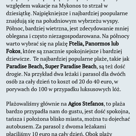
względem wakacje na Mykonos to strzał w
dziesiątkę. Najpiękniejsze i najbardziej poopularne
znajdują się na południowym wybrzeżu wyspy.
Północ, bardziej wietrzna, jest zdecydowanie mniej
oblegana i często niezagospodarowana. Na północy
warto wybrać się na plażę
Ftelia, Panormos lub
Fokos
, które są znacznie spokojniejsze i bardziej
dziewicze. Te najbardziej popularne plaże, takie jak
Paradise Beach, Super Paradise Beach
, są też dość
drogie. Na przykład dwa leżaki i parasol dla dwóćh
osób za cały dzień to koszt od 20 do 40 euro, w
porywach do 100 w przypadku luksusowych lóż.
Plażowaliśmy głównie na
Agios Stefanos
, to plaża
bardzo przypadła nam do gustu, jest dość spokojna,
tańsza i położona blisko miasta, można tu dojechać
autobusem. Za parasol z dwoma leżakami
płaciliśmy 10 euro na cały dzień. Obok plaży