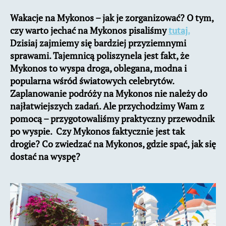
na
Wakacje na Mykonos – jak je zorganizować? O tym,
Mykonos
czy warto jechać na Mykonos pisaliśmy
–
tutaj.
informacje
Dzisiaj zajmiemy się bardziej przyziemnymi
praktyczne
sprawami. Tajemnicą poliszynela jest fakt, że
Mykonos to wyspa droga, oblegana, modna i
popularna wśród światowych celebrytów.
Zaplanowanie podróży na Mykonos nie należy do
najłatwiejszych zadań. Ale przychodzimy Wam z
pomocą – przygotowaliśmy praktyczny przewodnik
po wyspie. Czy Mykonos faktycznie jest tak
drogie? Co zwiedzać na Mykonos, gdzie spać, jak się
dostać na wyspę?