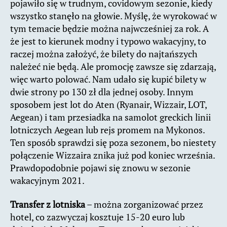
pojawiło się w trudnym, covidowym sezonie, kiedy
wszystko stanęło na głowie. Myślę, że wyrokować w
tym temacie będzie można najwcześniej za rok. A
że jest to kierunek modny i typowo wakacyjny, to
raczej można założyć, że bilety do najtańszych
należeć nie będą. Ale promocję zawsze się zdarzają,
więc warto polować. Nam udało się kupić bilety w
dwie strony po 130 zł dla jednej osoby. Innym
sposobem jest lot do Aten (Ryanair, Wizzair, LOT,
Aegean) i tam przesiadka na samolot greckich linii
lotniczych Aegean lub rejs promem na Mykonos.
Ten sposób sprawdzi się poza sezonem, bo niestety
połączenie Wizzaira znika już pod koniec września.
Prawdopodobnie pojawi się znowu w sezonie
wakacyjnym 2021.
Transfer z lotniska
– można zorganizować przez
hotel, co zazwyczaj kosztuje 15-20 euro lub