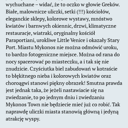
wychuchane – widać, że to oczko w głowie Greków.
Białe, malownicze uliczki, setki (!!!) kościołów,
eleganckie sklepy, kolorowe wystawy, mnóstwo
kwiatów i barnwych okiennic, drzwi, klimatyczne
restauracje, wiatraki, oryginalny kościół
Paraportiani, urokliwe Little Venice i okazały Stary
Port. Miastu Mykonos nie można odmówić uroku,
to bardzo fotogeniczne miejsce. Można od rana do
nocy spacerować po miasteczku, a i tak się nie
znudzicie. Czyściutka biel zabudowań w kotraście
to błękitnego nieba i kolorowych kwiatów oraz
choroągwi stanowi piękny obrazek! Smutna prawda
jest jednak taka, że jeżeli nastawiacie się na
zwiedzanie, to po jednym dniu i zwiedzaniu
Mykonos Town nie będziecie mieć już co robić. Tak
naprawdę uliczki miasta stanowią główną i jedyną
atrakcję wyspy.