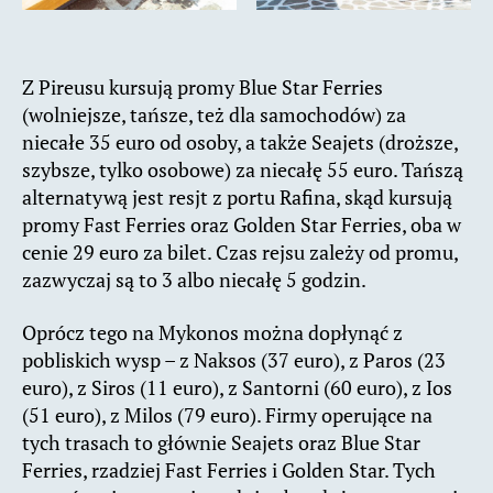
Z Pireusu kursują promy Blue Star Ferries
(wolniejsze, tańsze, też dla samochodów) za
niecałe 35 euro od osoby, a także Seajets (droższe,
szybsze, tylko osobowe) za niecałę 55 euro. Tańszą
alternatywą jest resjt z portu Rafina, skąd kursują
promy Fast Ferries oraz Golden Star Ferries, oba w
cenie 29 euro za bilet. Czas rejsu zależy od promu,
zazwyczaj są to 3 albo niecałę 5 godzin.
Oprócz tego na Mykonos można dopłynąć z
pobliskich wysp – z Naksos (37 euro), z Paros (23
euro), z Siros (11 euro), z Santorni (60 euro), z Ios
(51 euro), z Milos (79 euro). Firmy operujące na
tych trasach to głównie Seajets oraz Blue Star
Ferries, rzadziej Fast Ferries i Golden Star. Tych