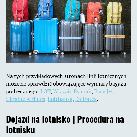
Na tych przykładowych stronach linii lotnicznych
możecie sprawdzić obowiązujące wymiary bagażu
podręcznego:
LOT
,
Wizzair
,
Ryanair
,
Easy Jet
,
Ukraine Airlines
,
Lufthansa
,
Emirates
.
Dojazd na lotnisko | Procedura na
lotnisku