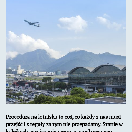
kroku
Procedura na lotnisku to coś, co każdy z nas musi
przejść i z reguły za tym nie przepadamy. Stanie w
kolejkach, wyciąganie rzeczy z zapakowanego