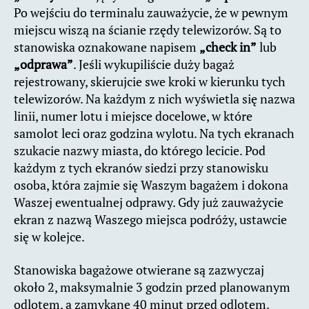
Po wejściu do terminalu zauważycie, że w pewnym
miejscu wiszą na ścianie rzędy telewizorów. Są to
stanowiska oznakowane napisem
„check in”
lub
„odprawa”
. Jeśli wykupiliście duży bagaż
rejestrowany, skierujcie swe kroki w kierunku tych
telewizorów. Na każdym z nich wyświetla się nazwa
linii, numer lotu i miejsce docelowe, w które
samolot leci oraz godzina wylotu. Na tych ekranach
szukacie nazwy miasta, do którego lecicie. Pod
każdym z tych ekranów siedzi przy stanowisku
osoba, która zajmie się Waszym bagażem i dokona
Waszej ewentualnej odprawy. Gdy już zauważycie
ekran z nazwą Waszego miejsca podróży, ustawcie
się w kolejce.
Stanowiska bagażowe otwierane są zazwyczaj
około 2, maksymalnie 3 godzin przed planowanym
odlotem, a zamykane 40 minut przed odlotem.