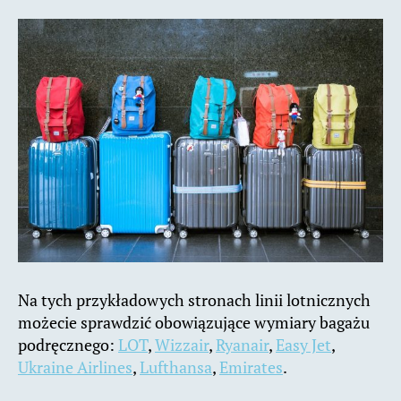
Na tych przykładowych stronach linii lotnicznych
możecie sprawdzić obowiązujące wymiary bagażu
podręcznego:
LOT
,
Wizzair
,
Ryanair
,
Easy Jet
,
Ukraine Airlines
,
Lufthansa
,
Emirates
.