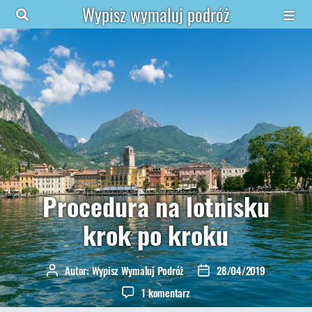
Wypisz wymaluj podróż
Procedura na lotnisku
krok po kroku
Autor:
Wypisz Wymaluj Podróż
28/04/2019
Autor
Data
wpisu
wpisu
do
1 komentarz
Procedura