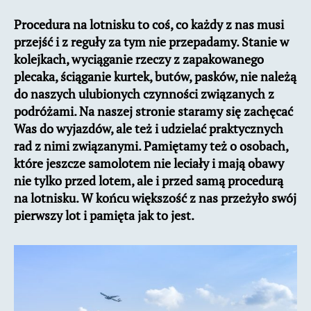
na
Procedura na lotnisku to coś, co każdy z nas musi
lotnisku
przejść i z reguły za tym nie przepadamy. Stanie w
krok
po
kolejkach, wyciąganie rzeczy z zapakowanego
kroku
plecaka, ściąganie kurtek, butów, pasków, nie należą
do naszych ulubionych czynności związanych z
podróżami. Na naszej stronie staramy się zachęcać
Was do wyjazdów, ale też i udzielać praktycznych
rad z nimi związanymi. Pamiętamy też o osobach,
które jeszcze samolotem nie leciały i mają obawy
nie tylko przed lotem, ale i przed samą procedurą
na lotnisku. W końcu większość z nas przeżyło swój
pierwszy lot i pamięta jak to jest.