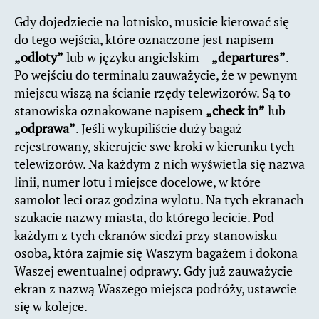
Gdy dojedziecie na lotnisko, musicie kierować się
do tego wejścia, które oznaczone jest napisem
„odloty”
lub w języku angielskim –
„departures”
.
Po wejściu do terminalu zauważycie, że w pewnym
miejscu wiszą na ścianie rzędy telewizorów. Są to
stanowiska oznakowane napisem
„check in”
lub
„odprawa”
. Jeśli wykupiliście duży bagaż
rejestrowany, skierujcie swe kroki w kierunku tych
telewizorów. Na każdym z nich wyświetla się nazwa
linii, numer lotu i miejsce docelowe, w które
samolot leci oraz godzina wylotu. Na tych ekranach
szukacie nazwy miasta, do którego lecicie. Pod
każdym z tych ekranów siedzi przy stanowisku
osoba, która zajmie się Waszym bagażem i dokona
Waszej ewentualnej odprawy. Gdy już zauważycie
ekran z nazwą Waszego miejsca podróży, ustawcie
się w kolejce.