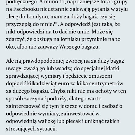
podręcznego. A mimo to, najróżniejsze fora i grupy
na Facebooku nieustannie zalewają pytania w stylu
„lecę do Londynu, mam za duży bagaż, czy się
przyczepią do mnie?”. A odpowiedź jest taka, że
nikt odpowiedzi na to dać nie umie. Może się
zdarzyć, że obsługa na lotnisku przymknie na to
oko, albo nie zauważy Waszego bagażu.
Ale najprawdopodobniej zwrócą na za duży bagaż
uwagę, zważą go lub wsadzą do specjalnej klatki
sprawdzającej wymiary i będziecie zmuszeni
dopłacić kilkadziesiąt euro za kilka centrymetrów
za dużego bagażu. Chyba nikt nie ma ochoty w ten
sposób zaczynać podróży, dlatego warto
zainteresować się tym jeszcze w domu i zadbać o
odpowiednie wymiary, zainwestować w
odpowiednią walizkę lub plecak i uniknąć takich
stresujących sytuacji.