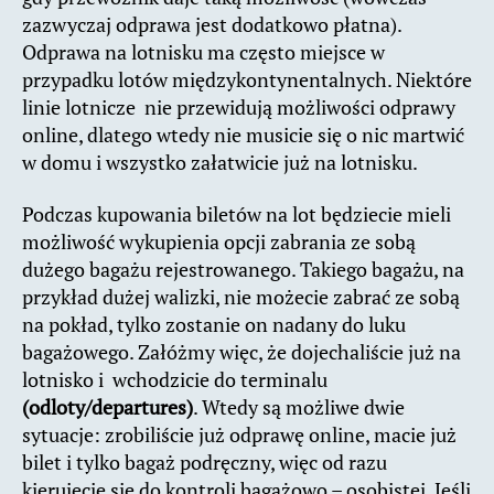
zazwyczaj odprawa jest dodatkowo płatna).
Odprawa na lotnisku ma często miejsce w
przypadku lotów międzykontynentalnych. Niektóre
linie lotnicze nie przewidują możliwości odprawy
online, dlatego wtedy nie musicie się o nic martwić
w domu i wszystko załatwicie już na lotnisku.
Podczas kupowania biletów na lot będziecie mieli
możliwość wykupienia opcji zabrania ze sobą
dużego bagażu rejestrowanego. Takiego bagażu, na
przykład dużej walizki, nie możecie zabrać ze sobą
na pokład, tylko zostanie on nadany do luku
bagażowego. Załóżmy więc, że dojechaliście już na
lotnisko i wchodzicie do terminalu
(odloty/departures)
. Wtedy są możliwe dwie
sytuacje: zrobiliście już odprawę online, macie już
bilet i tylko bagaż podręczny, więc od razu
kierujecie się do kontroli bagażowo – osobistej. Jeśli