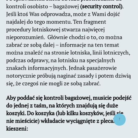
kontroli osobisto – bagażowej
(security control)
.
Jeśli ktoś Was odprowadza, może z Wami dojść
najdalej do tego momentu. Ten fragment
procedury lotniskowej stwarza najwięcej
nieporozumień. Głównie chodzi o to, co można
zabrać ze sobą dalej – informacje na ten temat
można znaleźć na stronie lotniska, linii lotniczych,
podczas odprawy, na lotnisku na specjalnych
znakach informacyjnych. Jednak pasażerowie
notorycznie próbują naginać zasady i potem dziwią
się, że czegoś nie mogli ze sobą zabrać.
Aby poddać się kontroli bagażowej, musicie podejść
do jednej z taśm, na których znajdują się duże
koszyki. Do koszyka (lub kilku koszyków, jeśli się
↑
nie mieścicie) wkładacie wyciągnięte z plecaka i
kieszeni: