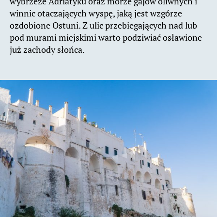
wybrzeże Adriatyku oraz morze gajów oliwnych i
winnic otaczających wyspę, jaką jest wzgórze
ozdobione Ostuni. Z ulic przebiegających nad lub
pod murami miejskimi warto podziwiać osławione
już zachody słońca.