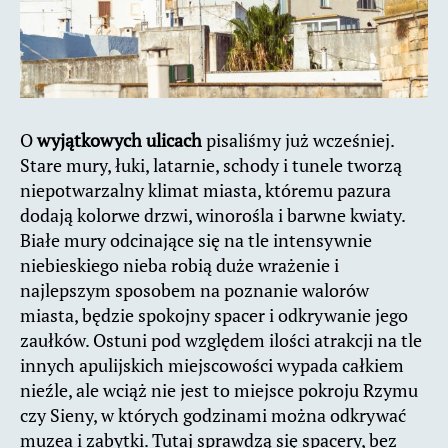
O
wyjątkowych ulicach
pisaliśmy już wcześniej.
Stare mury, łuki, latarnie, schody i tunele tworzą
niepotwarzalny klimat miasta, któremu pazura
dodają kolorwe drzwi, winorośla i barwne kwiaty.
Białe mury odcinające się na tle intensywnie
niebieskiego nieba robią duże wrażenie i
najlepszym sposobem na poznanie walorów
miasta, będzie spokojny spacer i odkrywanie jego
zaułków. Ostuni pod względem ilości atrakcji na tle
innych apulijskich miejscowości wypada całkiem
nieźle, ale wciąż nie jest to miejsce pokroju Rzymu
czy Sieny, w których godzinami można odkrywać
muzea i zabytki. Tutaj sprawdzą się spacery, bez