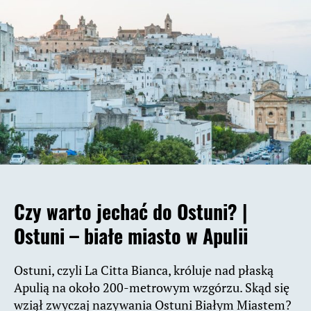
Czy warto jechać do Ostuni? |
Ostuni – białe miasto w Apulii
Ostuni, czyli La Citta Bianca, króluje nad płaską
Apulią na około 200-metrowym wzgórzu. Skąd się
wziął zwyczaj nazywania Ostuni Białym Miastem?