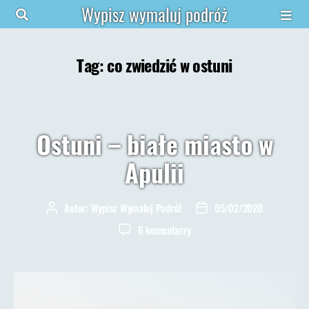
Wypisz wymaluj podróż
Tag:
co zwiedzić w ostuni
Ostuni – białe miasto w
Apulii
Autor:
Wypisz Wymaluj Podróż
05/02/2020
Autor
Data
wpisu
wpisu
do
6 komentarzy
Ostuni
–
białe
miasto
w