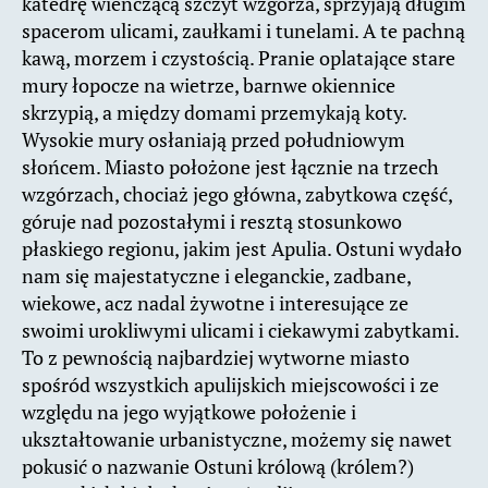
katedrę wieńczącą szczyt wzgórza, sprzyjają długim
spacerom ulicami, zaułkami i tunelami. A te pachną
kawą, morzem i czystością. Pranie oplatające stare
mury łopocze na wietrze, barnwe okiennice
skrzypią, a między domami przemykają koty.
Wysokie mury osłaniają przed południowym
słońcem. Miasto położone jest łącznie na trzech
wzgórzach, chociaż jego główna, zabytkowa część,
góruje nad pozostałymi i resztą stosunkowo
płaskiego regionu, jakim jest Apulia. Ostuni wydało
nam się majestatyczne i eleganckie, zadbane,
wiekowe, acz nadal żywotne i interesujące ze
swoimi urokliwymi ulicami i ciekawymi zabytkami.
To z pewnością najbardziej wytworne miasto
spośród wszystkich apulijskich miejscowości i ze
względu na jego wyjątkowe położenie i
ukształtowanie urbanistyczne, możemy się nawet
pokusić o nazwanie Ostuni królową (królem?)