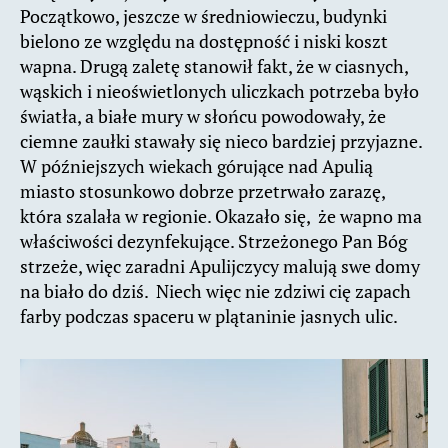
Początkowo, jeszcze w średniowieczu, budynki
bielono ze względu na dostępność i niski koszt
wapna. Drugą zaletę stanowił fakt, że w ciasnych,
wąskich i nieoświetlonych uliczkach potrzeba było
światła, a białe mury w słońcu powodowały, że
ciemne zaułki stawały się nieco bardziej przyjazne.
W późniejszych wiekach górujące nad Apulią
miasto stosunkowo dobrze przetrwało zarazę,
która szalała w regionie. Okazało się, że wapno ma
właściwości dezynfekujące. Strzeżonego Pan Bóg
strzeże, więc zaradni Apulijczycy malują swe domy
na biało do dziś. Niech więc nie zdziwi cię zapach
farby podczas spaceru w plątaninie jasnych ulic.