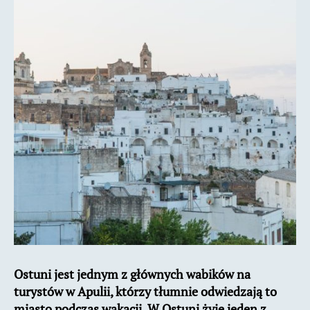
Apulii
Ostuni jest jednym z głównych wabików na
turystów w Apulii, którzy tłumnie odwiedzają to
miasto podczas wakacji. W Ostuni żyje jeden z