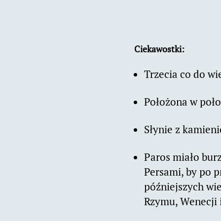
Ciekawostki:
Trzecia co do wi
Położona w poło
Słynie z kamien
Paros miało burz
Persami, by po p
późniejszych wi
Rzymu, Wenecji i