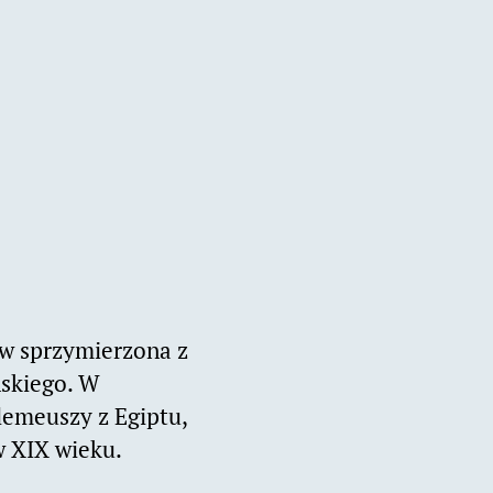
erw sprzymierzona z
ńskiego. W
lemeuszy z Egiptu,
w XIX wieku.