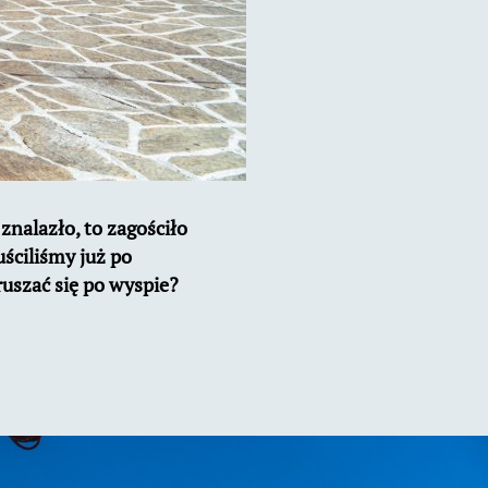
znalazło, to zagościło
uściliśmy już po
ruszać się po wyspie?