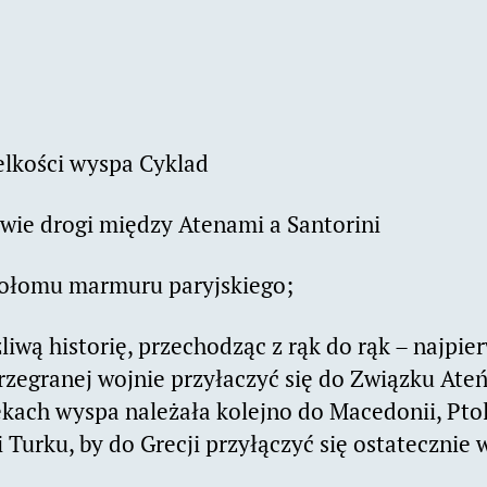
elkości wyspa Cyklad
wie drogi między Atenami a Santorini
iołomu marmuru paryjskiego;
liwą historię, przechodząc z rąk do rąk – najpi
rzegranej wojnie przyłaczyć się do Związku Ate
ekach wyspa należała kolejno do Macedonii, Pto
 Turku, by do Grecji przyłączyć się ostatecznie 