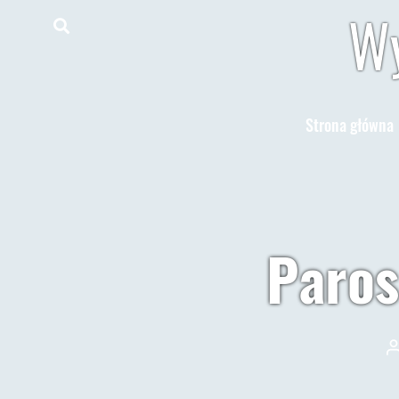
Wy
Strona główna
Paros
A
w