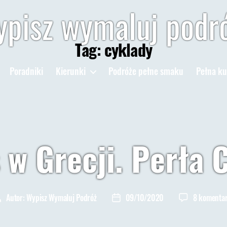
pisz wymaluj podr
Tag:
cyklady
Poradniki
Kierunki
Podróże pełne smaku
Pełna ku
 w Grecji. Perła 
Autor:
Wypisz Wymaluj Podróż
09/10/2020
8 komenta
utor
Data
pisu
wpisu