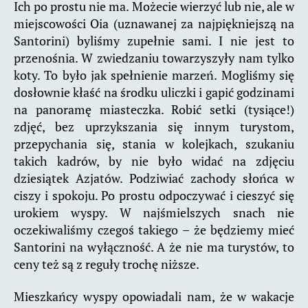
Ich po prostu nie ma. Możecie wierzyć lub nie, ale w
miejscowości Oia (uznawanej za najpiękniejszą na
Santorini) byliśmy zupełnie sami. I nie jest to
przenośnia. W zwiedzaniu towarzyszyły nam tylko
koty. To było jak spełnienie marzeń. Mogliśmy się
dosłownie kłaść na środku uliczki i gapić godzinami
na panoramę miasteczka. Robić setki (tysiące!)
zdjęć, bez uprzykszania się innym turystom,
przepychania się, stania w kolejkach, szukaniu
takich kadrów, by nie było widać na zdjęciu
dziesiątek Azjatów. Podziwiać zachody słońca w
ciszy i spokoju. Po prostu odpoczywać i cieszyć się
urokiem wyspy. W najśmielszych snach nie
oczekiwaliśmy czegoś takiego – że będziemy mieć
Santorini na wyłączność. A że nie ma turystów, to
ceny też są z reguły trochę niższe.
Mieszkańcy wyspy opowiadali nam, że w wakacje