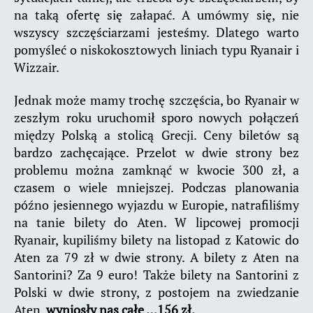
na taką ofertę się załapać. A umówmy się, nie
wszyscy szczęściarzami jesteśmy. Dlatego warto
pomyśleć o niskokosztowych liniach typu Ryanair i
Wizzair.
Jednak może mamy trochę szczęścia, bo Ryanair w
zeszłym roku uruchomił sporo nowych połączeń
między Polską a stolicą Grecji. Ceny biletów są
bardzo zachęcające. Przelot w dwie strony bez
problemu można zamknąć w kwocie 300 zł, a
czasem o wiele mniejszej. Podczas planowania
późno jesiennego wyjazdu w Europie, natrafiliśmy
na tanie bilety do Aten. W lipcowej promocji
Ryanair, kupiliśmy bilety na listopad z Katowic do
Aten za 79 zł w dwie strony. A bilety z Aten na
Santorini? Za 9 euro! Także bilety na Santorini z
Polski w dwie strony, z postojem na zwiedzanie
Aten,
wyniosły nas całe …156 zł.