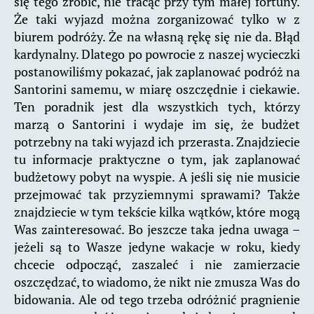
się tego zrobić, nie tracąc przy tym małej fortuny.
Że taki wyjazd można zorganizować tylko w z
biurem podróży. Że na własną rękę się nie da. Błąd
kardynalny. Dlatego po powrocie z naszej wycieczki
postanowiliśmy pokazać, jak zaplanować podróż na
Santorini samemu, w miarę oszczędnie i ciekawie.
Ten poradnik jest dla wszystkich tych, którzy
marzą o Santorini i wydaje im się, że budżet
potrzebny na taki wyjazd ich przerasta. Znajdziecie
tu informacje praktyczne o tym, jak zaplanować
budżetowy pobyt na wyspie. A jeśli się nie musicie
przejmować tak przyziemnymi sprawami? Także
znajdziecie w tym tekście kilka wątków, które mogą
Was zainteresować. Bo jeszcze taka jedna uwaga –
jeżeli są to Wasze jedyne wakacje w roku, kiedy
chcecie odpocząć, zaszaleć i nie zamierzacie
oszczędzać, to wiadomo, że nikt nie zmusza Was do
bidowania. Ale od tego trzeba odróżnić pragnienie