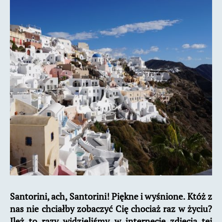
na
Santorini
Santorini, ach, Santorini! Piękne i wyśnione. Któż z
nas nie chciałby zobaczyć Cię chociaż raz w życiu?
Ileż to razy widzieliśmy w internecie zdjęcia tej