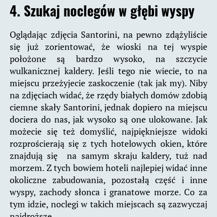
4. Szukaj noclegów w głębi wyspy
Oglądając zdjęcia Santorini, na pewno zdążyliście
się już zorientować, że wioski na tej wyspie
położone są bardzo wysoko, na szczycie
wulkanicznej kaldery. Jeśli tego nie wiecie, to na
miejscu przeżyjecie zaskoczenie (tak jak my). Niby
na zdjęciach widać, że rzędy białych domów zdobią
ciemne skały Santorini, jednak dopiero na miejscu
dociera do nas, jak wysoko są one ulokowane. Jak
możecie się też domyślić, najpiękniejsze widoki
rozprościerają się z tych hotelowych okien, które
znajdują się na samym skraju kaldery, tuż nad
morzem. Z tych bowiem hoteli najlepiej widać inne
okoliczne zabudowania, pozostałą część i inne
wyspy, zachody słonca i granatowe morze. Co za
tym idzie, noclegi w takich miejscach są zazwyczaj
najdroższe.