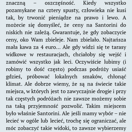
znaczną – oszczęśność. Kiedy wszystko
pozamykane na cztery spusty, człowieka nie kusi
tak, by trwonić pieniądze na prawo i lewo. A
możecie się domyśleć, że ceny na Santorini do
niskich nie zależą. Gwarantuje, że gdy zobaczycie
ceny, oko Wam zbieleje. Nam zbielało. Najtańsza
mała kawa za 4 euro… Ale gdy widzi się te tarasy
widkowe w restauracjach, chciałoby się wejść i
zamówić wszystko jak leci. Oczywiście lubimy (i
robimy to dość często) podczas podróży usiaść
gdzieś, próbować lokalnych smaków, chłonąć
klimat. Ale dobrze wiemy, że są na świecie takie
miejsca, w których jest to zawyczajnie drogie i przy
tak częstych podróżach nie zawsze możemy sobie
na taką przyjemność pozwolić. Takim miejscem
było właśnie Santorini. Ale jeśli mamy wybór – nie
lecieć w ogóle lub lecieć, trochę się ograniczać, ale
móc zobaczyć takie widoki, to zawsze wybierzemy