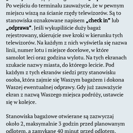
Po wejściu do terminalu zauważycie, że w pewnym
miejscu wiszą na ścianie rzędy telewizorów. Są to
stanowiska oznakowane napisem
„check in”
lub
„odprawa”
. Jeśli wykupiliście duży bagaż
rejestrowany, skierujcie swe kroki w kierunku tych
telewizorów. Na każdym z nich wyświetla się nazwa
linii, numer lotu i miejsce docelowe, w które
samolot leci oraz godzina wylotu. Na tych ekranach
szukacie nazwy miasta, do którego lecicie. Pod
każdym z tych ekranów siedzi przy stanowisku
osoba, która zajmie się Waszym bagażem i dokona
Waszej ewentualnej odprawy. Gdy już zauważycie
ekran z nazwą Waszego miejsca podróży, ustawcie
się w kolejce.
Stanowiska bagażowe otwierane są zazwyczaj
około 2, maksymalnie 3 godzin przed planowanym
odlotem, a zamykane 40 minut przed odlotem.