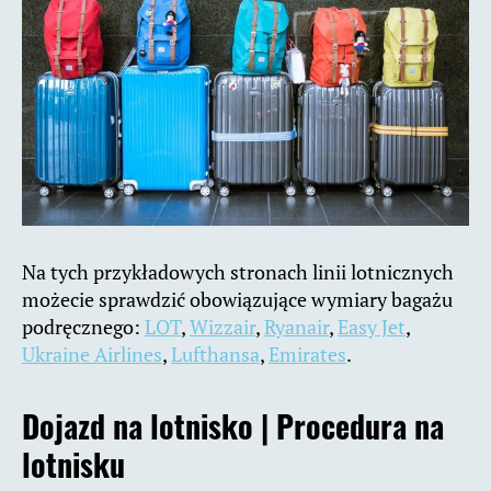
Na tych przykładowych stronach linii lotnicznych
możecie sprawdzić obowiązujące wymiary bagażu
podręcznego:
LOT
,
Wizzair
,
Ryanair
,
Easy Jet
,
Ukraine Airlines
,
Lufthansa
,
Emirates
.
Dojazd na lotnisko | Procedura na
lotnisku