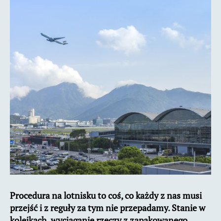
kroku
Procedura na lotnisku to coś, co każdy z nas musi
przejść i z reguły za tym nie przepadamy. Stanie w
kolejkach, wyciąganie rzeczy z zapakowanego