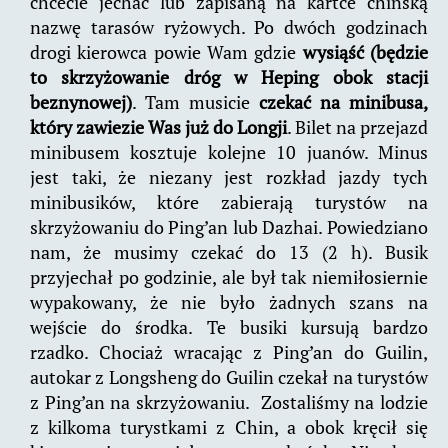
chcecie jechać lub zapisaną na kartce chińską
nazwę tarasów ryżowych. Po dwóch godzinach
drogi kierowca powie Wam gdzie
wysiąść (będzie
to skrzyżowanie dróg w Heping obok stacji
beznynowej)
. Tam musicie
czekać na minibusa,
który zawiezie Was już do Longji
. Bilet na przejazd
minibusem kosztuje kolejne 10 juanów. Minus
jest taki, że niezany jest rozkład jazdy tych
minibusików, które zabierają turystów na
skrzyżowaniu do Ping’an lub Dazhai. Powiedziano
nam, że musimy czekać do 13 (2 h). Busik
przyjechał po godzinie, ale był tak niemiłosiernie
wypakowany, że nie było żadnych szans na
wejście do środka. Te busiki kursują bardzo
rzadko. Chociaż wracając z Ping’an do Guilin,
autokar z Longsheng do Guilin czekał na turystów
z Ping’an na skrzyżowaniu. Zostaliśmy na lodzie
z kilkoma turystkami z Chin, a obok kręcił się