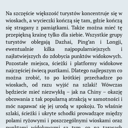
Na szczęście większość turystów koncentruje się w
wioskach, a wycieczki kończą się tam, gdzie kończą
się stragany z pamiątkami. Także można mieć tę
przepiękną krainę tylko dla siebie. Wszystkie grupy
turystów oblegają Dazhai, Ping’an i Longji,
ewentualnie kilka najpopularniejszych i
najłatwiejszych do zdobycia punktów widokowych.
Pozostałe miejsca, ścieżki i platformy widokowe
najczęściej świecą pustkami. Dlatego najlepszym co
można zrobić, to po krótkiej przechadzce po
wioskach, od razu wyjść na szlaki! Wówczas
będziecie mieć niezwykłą – jak na Chiny – okazję
obcowania z tak popularną atrakcją w samotności i
móc napawać się jej urodą w spokoju. To właśnie
szlaki, ścieżki i ukryte schodki prowadzące między
polami ryżowymi i poszczególnymi wioskami oraz
punktami widokowymi są tym, co na tarasach