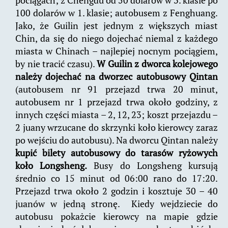
100 dolarów w 1. klasie; autobusem z Fenghuang.
Jako, że Guilin jest jednym z większych miast
Chin, da się do niego dojechać niemal z każdego
miasta w Chinach – najlepiej nocnym pociągiem,
by nie tracić czasu).
W Guilin z dworca kolejowego
należy dojechać na dworzec autobusowy Qintan
(autobusem nr 91 przejazd trwa 20 minut,
autobusem nr 1 przejazd trwa około godziny, z
innych części miasta – 2, 12, 23; koszt przejazdu –
2 juany wrzucane do skrzynki koło kierowcy zaraz
po wejściu do autobusu). Na dworcu Qintan należy
kupić bilety autobusowy do tarasów ryżowych
koło Longsheng.
Busy do Longsheng kursują
średnio co 15 minut od 06:00 rano do 17:20.
Przejazd trwa około 2 godzin i kosztuje 30 – 40
juanów w jedną stronę. Kiedy wejdziecie do
autobusu pokażcie kierowcy na mapie gdzie