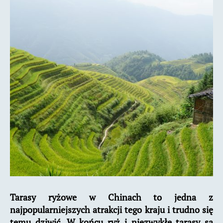
informacje
praktyczne
Tarasy ryżowe w Chinach to jedna z
najpopularniejszych atrakcji tego kraju i trudno się
temu dziwić. W końcu ryż i niezwykłe tarasy są