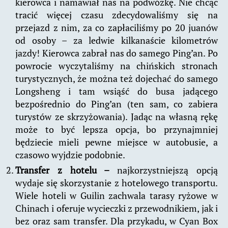
kierowca i namawiał nas na podwózkę. Nie chcąc
tracić więcej czasu zdecydowaliśmy się na
przejazd z nim, za co zapłaciliśmy po 20 juanów
od osoby – za ledwie kilkanaście kilometrów
jazdy! Kierowca zabrał nas do samego Ping’an. Po
powrocie wyczytaliśmy na chińskich stronach
turystycznych, że można też dojechać do samego
Longsheng i tam wsiąść do busa jadącego
bezpośrednio do Ping’an (ten sam, co zabiera
turystów ze skrzyżowania). Jadąc na własną rękę
może to być lepsza opcja, bo przynajmniej
będziecie mieli pewne miejsce w autobusie, a
czasowo wyjdzie podobnie.
Transfer z hotelu –
najkorzystniejszą opcją
wydaje się skorzystanie z hotelowego transportu.
Wiele hoteli w Guilin zachwala tarasy ryżowe w
Chinach i oferuje wycieczki z przewodnikiem, jak i
bez oraz sam transfer. Dla przykadu, w Cyan Box