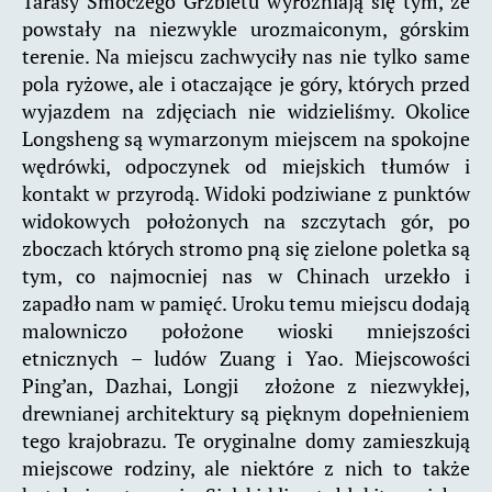
Tarasy Smoczego Grzbietu wyróżniają się tym, że
powstały na niezwykle urozmaiconym, górskim
terenie. Na miejscu zachwyciły nas nie tylko same
pola ryżowe, ale i otaczające je góry, których przed
wyjazdem na zdjęciach nie widzieliśmy. Okolice
Longsheng są wymarzonym miejscem na spokojne
wędrówki, odpoczynek od miejskich tłumów i
kontakt w przyrodą. Widoki podziwiane z punktów
widokowych położonych na szczytach gór, po
zboczach których stromo pną się zielone poletka są
tym, co najmocniej nas w Chinach urzekło i
zapadło nam w pamięć. Uroku temu miejscu dodają
malowniczo położone wioski mniejszości
etnicznych – ludów Zuang i Yao. Miejscowości
Ping’an, Dazhai, Longji złożone z niezwykłej,
drewnianej architektury są pięknym dopełnieniem
tego krajobrazu. Te oryginalne domy zamieszkują
miejscowe rodziny, ale niektóre z nich to także