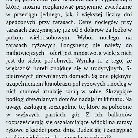
której można rozplanować przyjemne zwiedzanie
w przeciągu jednego, jak i większej liczby dni
spędzonych przy tarasach. Ceny noclegów przy
tarasach zaczynają się już od 8 dolarów za łóżko w
pokoju wieloosobowym. Wybór noclegu na
tarasach ryżowych Longsheng nie należy do
najłatwiejszych – ofert jest mnóstwo, a wiele z nich
jest do siebie podobnych. Wynika to z tego, że
większość hoteli znajduje się w tradycyjnych, 3-
piętrowych drewnianych domach. Są one pięknym
uzupełnieniem krajobrazu pół ryżowych i nocleg w
nich stanowi atrakcję samą w sobie. Skrzypiące
podłogi drewnianych domów nadają im klimatu. Na
uwagę zasługują szczególnie te, które są położone
w wyższych partiach gór. Z ich balkonów
rozpsześcierają się oszałamiające widoki na tarasy
ryżowe o każdej porze dnia. Budzić się i zapisypiać
z takim widokiem – kto z nas by nie chciał?