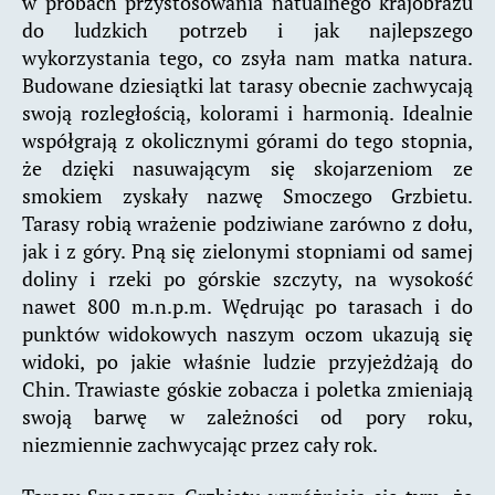
w próbach przystosowania natualnego krajobrazu
do ludzkich potrzeb i jak najlepszego
wykorzystania tego, co zsyła nam matka natura.
Budowane dziesiątki lat tarasy obecnie zachwycają
swoją rozległością, kolorami i harmonią. Idealnie
współgrają z okolicznymi górami do tego stopnia,
że dzięki nasuwającym się skojarzeniom ze
smokiem zyskały nazwę Smoczego Grzbietu.
Tarasy robią wrażenie podziwiane zarówno z dołu,
jak i z góry. Pną się zielonymi stopniami od samej
doliny i rzeki po górskie szczyty, na wysokość
nawet 800 m.n.p.m. Wędrując po tarasach i do
punktów widokowych naszym oczom ukazują się
widoki, po jakie właśnie ludzie przyjeżdżają do
Chin. Trawiaste góskie zobacza i poletka zmieniają
swoją barwę w zależności od pory roku,
niezmiennie zachwycając przez cały rok.