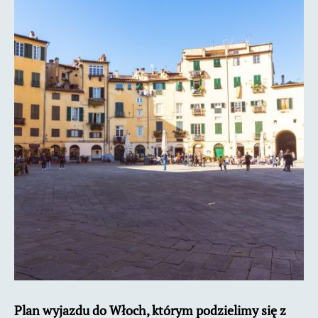
Włoch
środkowych.
Tydzień
we
Włoszech
Plan wyjazdu do Włoch, którym podzielimy się z