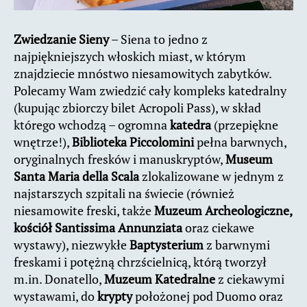
Zwiedzanie Sieny
– Siena to jedno z
najpiękniejszych włoskich miast, w którym
znajdziecie mnóstwo niesamowitych zabytków.
Polecamy Wam zwiedzić cały kompleks katedralny
(kupując zbiorczy bilet Acropoli Pass), w skład
którego wchodzą – ogromna
katedra
(przepiękne
wnętrze!),
Biblioteka Piccolomini
pełna barwnych,
oryginalnych fresków i manuskryptów,
Museum
Santa Maria della Scala
zlokalizowane w jednym z
najstarszych szpitali na świecie (również
niesamowite freski, także
Muzeum Archeologiczne,
kościół Santissima Annunziata
oraz ciekawe
wystawy), niezwykłe
Baptysterium
z barwnymi
freskami i potężną chrzścielnicą, którą tworzył
m.in. Donatello,
Muzeum Katedralne
z ciekawymi
wystawami, do
krypty
położonej pod Duomo oraz