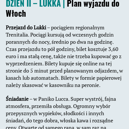
DZIEŃ II – LUKKA |
Plan wyjazdu do
Włoch
Przejazd do Lukki
– pociągiem regionalnym
Trenitalia. Pociągi kursują od wczesnych godzin
porannych do nocy, średnio po dwa na godzinę.
Czas przejazdu to pół godziny, bilet kosztuje 3,60
euro i ma stałą cenę, także nie trzeba kupować go z
wyprzedzeniem. Bilety kupuje się online na tej
stronie do 5 minut przed planowanym odjazdem, w
kasach lub automatach. Bilety w formie papierowej
należy skasować w kasowniku na peronie.
Śniadanie
– w Paniko Lucca. Super wystrój, fajna
atmosfera, przemiła obsługa. Ogromny wybór
przepysznych wypieków, słodkości i innych
śniadań, do tego dobra, włoska kawa i rozsądne
ceny. Otwarte od samego rana, w sam raz na