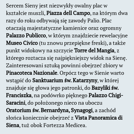
Sercem Sieny jest niezwykły owalny plac w
kształcie muszli,
Piazza dell Campo
, na którym dwa
razy do roku odbywają się zawody Palio. Plac
otaczają majestatyczne kamienice oraz ogromny
Palazzo Publicco
, w którym znajdziecie rewelacyjne
Museo Civico
(tu znowu przepiękne freski), a także
punkt widokowy na szczycie
Torre del Mangia
, z
którego roztacza się najpiękniejszy widok na Sienę.
Zainteresowani sztuką powinni obejrzeć zbiory w
Pinacoteca Nazionale
. Orpócz tego w Sienie warto
wstąpić do
Sanktuarium św. Katarzyny
, w której
znajduje się głowa jego patronki, do
Bazyliki św.
Franciszka
, na podówrko pięknego
Palazzo Chigi-
Saracini
, do położonego nieco na uboczu
Oratorium św. Bernardyna, Synagogi
, a zachód
słońca koniecznie obejrzeć z
Vista Panoramica di
Siena
, tuż obok Fortezza Medicea.