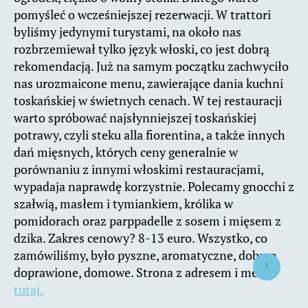
pomyśleć o wcześniejszej rezerwacji. W trattori
byliśmy jedynymi turystami, na około nas
rozbrzemiewał tylko język włoski, co jest dobrą
rekomendacją. Już na samym początku zachwyciło
nas urozmaicone menu, zawierające dania kuchni
toskańskiej w świetnych cenach. W tej restauracji
warto spróbować najsłynniejszej toskańskiej
potrawy, czyli steku alla fiorentina, a także innych
dań mięsnych, których ceny generalnie w
porównaniu z innymi włoskimi restauracjami,
wypadaja naprawdę korzystnie. Polecamy gnocchi z
szałwią, masłem i tymiankiem, królika w
pomidorach oraz parppadelle z sosem i mięsem z
dzika. Zakres cenowy? 8-13 euro. Wszystko, co
zamówiliśmy, było pyszne, aromatyczne, dobrze
↑
doprawione, domowe. Strona z adresem i menu
tutaj.