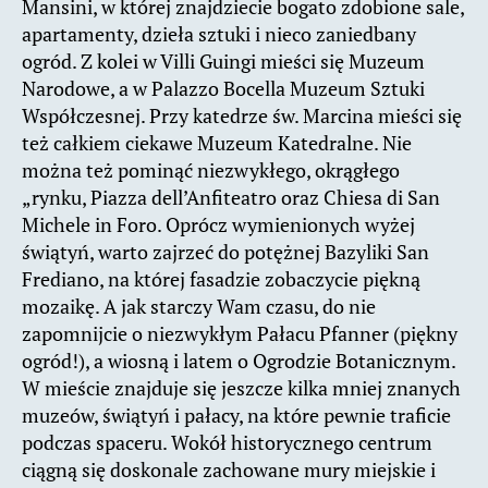
Mansini, w której znajdziecie bogato zdobione sale,
apartamenty, dzieła sztuki i nieco zaniedbany
ogród. Z kolei w Villi Guingi mieści się Muzeum
Narodowe, a w Palazzo Bocella Muzeum Sztuki
Współczesnej. Przy katedrze św. Marcina mieści się
też całkiem ciekawe Muzeum Katedralne. Nie
można też pominąć niezwykłego, okrągłego
„rynku, Piazza dell’Anfiteatro oraz Chiesa di San
Michele in Foro. Oprócz wymienionych wyżej
świątyń, warto zajrzeć do potężnej Bazyliki San
Frediano, na której fasadzie zobaczycie piękną
mozaikę. A jak starczy Wam czasu, do nie
zapomnijcie o niezwykłym Pałacu Pfanner (piękny
ogród!), a wiosną i latem o Ogrodzie Botanicznym.
W mieście znajduje się jeszcze kilka mniej znanych
muzeów, świątyń i pałacy, na które pewnie traficie
podczas spaceru. Wokół historycznego centrum
ciągną się doskonale zachowane mury miejskie i