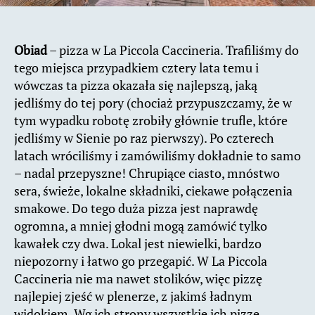
Obiad
– pizza w La Piccola Caccineria. Trafiliśmy do
tego miejsca przypadkiem cztery lata temu i
wówczas ta pizza okazała się najlepszą, jaką
jedliśmy do tej pory (chociaż przypuszczamy, że w
tym wypadku robotę zrobiły głównie trufle, które
jedliśmy w Sienie po raz pierwszy). Po czterech
latach wróciliśmy i zamówiliśmy dokładnie to samo
– nadal przepyszne! Chrupiące ciasto, mnóstwo
sera, świeże, lokalne składniki, ciekawe połączenia
smakowe. Do tego duża pizza jest naprawdę
ogromna, a mniej głodni mogą zamówić tylko
kawałek czy dwa. Lokal jest niewielki, bardzo
niepozorny i łatwo go przegapić. W La Piccola
Caccineria nie ma nawet stolików, więc pizzę
najlepiej zjeść w plenerze, z jakimś ładnym
widokiem. Wg ich strony wszystkie ich pizze