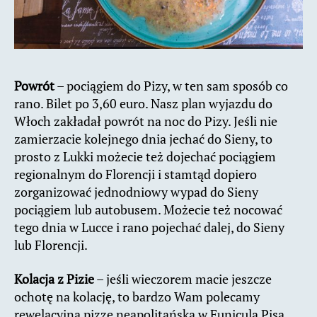
Powrót
– pociągiem do Pizy, w ten sam sposób co
rano. Bilet po 3,60 euro. Nasz plan wyjazdu do
Włoch zakładał powrót na noc do Pizy. Jeśli nie
zamierzacie kolejnego dnia jechać do Sieny, to
prosto z Lukki możecie też dojechać pociągiem
regionalnym do Florencji i stamtąd dopiero
zorganizować jednodniowy wypad do Sieny
pociągiem lub autobusem. Możecie też nocować
tego dnia w Lucce i rano pojechać dalej, do Sieny
lub Florencji.
Kolacja z Pizie
– jeśli wieczorem macie jeszcze
ochotę na kolację, to bardzo Wam polecamy
rewelacyjną pizzę neapolitańską w Funicula Pisa.