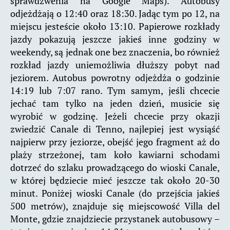
sprawdzwenia na Google Maps). Autobusy
odjeżdżają o 12:40 oraz 18:30. Jadąc tym po 12, na
miejscu jesteście około 13:10. Papierowe rozkłady
jazdy pokazują jeszcze jakieś inne godziny w
weekendy, są jednak one bez znaczenia, bo również
rozkład jazdy uniemożliwia dłuższy pobyt nad
jeziorem. Autobus powrotny odjeżdża o godzinie
14:19 lub 7:07 rano. Tym samym, jeśli chcecie
jechać tam tylko na jeden dzień, musicie się
wyrobić w godzinę. Jeżeli chcecie przy okazji
zwiedzić Canale di Tenno, najlepiej jest wysiąść
najpierw przy jeziorze, obejść jego fragment aż do
plaży strzeżonej, tam koło kawiarni schodami
dotrzeć do szlaku prowadzącego do wioski Canale,
w której będziecie mieć jeszcze tak około 20-30
minut. Poniżej wioski Canale (do przejścia jakieś
500 metrów), znajduje się miejscowość Villa del
Monte, gdzie znajdziecie przystanek autobusowy –