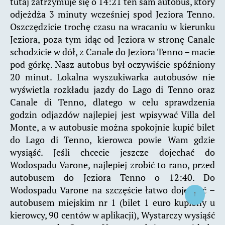
tutaj zatrzymuje się o 14:21 ten sam autobus, który
odjeżdża 3 minuty wcześniej spod Jeziora Tenno.
Oszczędzicie trochę czasu na wracaniu w kierunku
Jeziora, poza tym idąc od Jeziora w stronę Canale
schodzicie w dół, z Canale do Jeziora Tenno – macie
pod górkę. Nasz autobus był oczywiście spóźniony
20 minut. Lokalna wyszukiwarka autobusów nie
wyświetla rozkładu jazdy do Lago di Tenno oraz
Canale di Tenno, dlatego w celu sprawdzenia
godzin odjazdów najlepiej jest wpisywać Villa del
Monte, a w autobusie można spokojnie kupić bilet
do Lago di Tenno, kierowca powie Wam gdzie
wysiąść. Jeśli chcecie jeszcze dojechać do
Wodospadu Varone, najlepiej zrobić to rano, przed
autobusem do Jeziora Tenno o 12:40. Do
Wodospadu Varone na szczęście łatwo dojechać –
↑
autobusem miejskim nr 1 (bilet 1 euro kupiony u
kierowcy, 90 centów w aplikacji), Wystarczy wysiąść