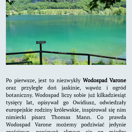
Po pierwsze, jest to niezwykły
Wodospad Varone
oraz przyległe doń jaskinie, wąwóz i ogród
botaniczny. Wodospad liczy sobie już kilkadziesiąt
tysięcy lat, opisywał go Owidiusz, odwiedzały
europejskie rodziny królewskie, inspirował się nim
nimiecki pisarz Thomas Mann. Co prawda
Wodospad Varone możemy podziwiać jedynie
częściowo, ponieważ skrywa się on między