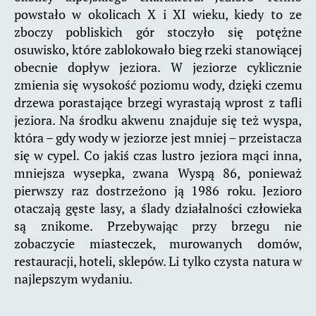
powstało w okolicach X i XI wieku, kiedy to ze
zboczy pobliskich gór stoczyło się potężne
osuwisko, które zablokowało bieg rzeki stanowiącej
obecnie dopływ jeziora. W jeziorze cyklicznie
zmienia się wysokość poziomu wody, dzięki czemu
drzewa porastające brzegi wyrastają wprost z tafli
jeziora. Na środku akwenu znajduje się też wyspa,
która – gdy wody w jeziorze jest mniej – przeistacza
się w cypel. Co jakiś czas lustro jeziora mąci inna,
mniejsza wysepka, zwana Wyspą 86, ponieważ
pierwszy raz dostrzeżono ją 1986 roku. Jezioro
otaczają gęste lasy, a ślady działalności człowieka
są znikome. Przebywając przy brzegu nie
zobaczycie miasteczek, murowanych domów,
restauracji, hoteli, sklepów. Li tylko czysta natura w
najlepszym wydaniu.