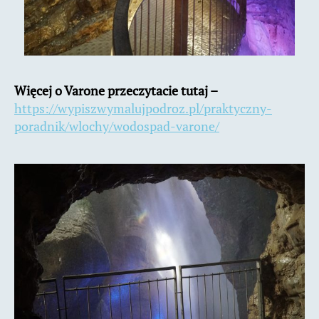
Więcej o Varone przeczytacie tutaj –
https://wypiszwymalujpodroz.pl/praktyczny-
poradnik/wlochy/wodospad-varone/