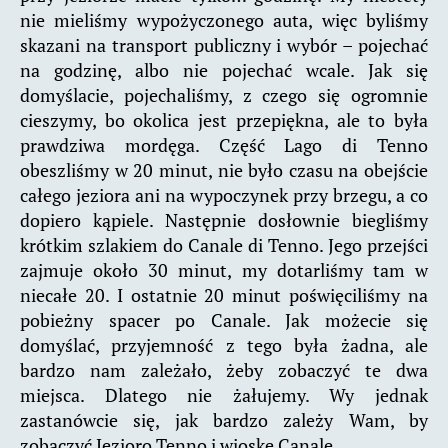
nie mieliśmy wypożyczonego auta, więc byliśmy
skazani na transport publiczny i wybór – pojechać
na godzinę, albo nie pojechać wcale. Jak się
domyślacie, pojechaliśmy, z czego się ogromnie
cieszymy, bo okolica jest przepiękna, ale to była
prawdziwa mordęga. Część Lago di Tenno
obeszliśmy w 20 minut, nie było czasu na obejście
całego jeziora ani na wypoczynek przy brzegu, a co
dopiero kąpiele. Następnie dosłownie biegliśmy
krótkim szlakiem do Canale di Tenno. Jego przejści
zajmuje około 30 minut, my dotarliśmy tam w
niecałe 20. I ostatnie 20 minut poświęciliśmy na
pobieżny spacer po Canale. Jak możecie się
domyślać, przyjemność z tego była żadna, ale
bardzo nam zależało, żeby zobaczyć te dwa
miejsca. Dlatego nie żałujemy. Wy jednak
zastanówcie się, jak bardzo zależy Wam, by
zobaczyć Jezioro Tenno i wioskę Canale.