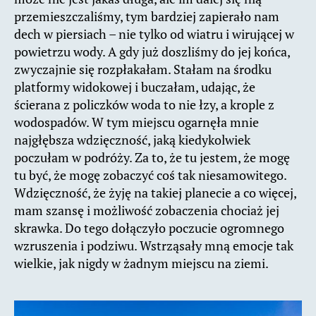
przemieszczaliśmy, tym bardziej zapierało nam
dech w piersiach – nie tylko od wiatru i wirującej w
powietrzu wody. A gdy już doszliśmy do jej końca,
zwyczajnie się rozpłakałam. Stałam na środku
platformy widokowej i buczałam, udając, że
ścierana z policzków woda to nie łzy, a krople z
wodospadów. W tym miejscu ogarnęła mnie
najgłębsza wdzięczność, jaką kiedykolwiek
poczułam w podróży. Za to, że tu jestem, że mogę
tu być, że mogę zobaczyć coś tak niesamowitego.
Wdzięczność, że żyję na takiej planecie a co więcej,
mam szansę i możliwość zobaczenia chociaż jej
skrawka. Do tego dołączyło poczucie ogromnego
wzruszenia i podziwu. Wstrząsały mną emocje tak
wielkie, jak nigdy w żadnym miejscu na ziemi.