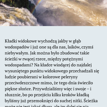
Kładki widokowe wychodzą jakby w głąb
wodospadów i już one są dla nas, laików, czymś
niebywałym. Jak można było zbudować takie
ścieżki w rwącej rzece, między potężnymi
wodospadami? Na kładce wiodącej do najdalej
wysuniętego punktu widokowego przechadzali się
ludzie poubierani w kolorowe peleryny
przeciwdeszczowe mimo, że tego dnia świeciło
piękne słońce. Przywdzialiśmy więc i swoje – i
słusznie, bo po przejściu kilku kroków kładką
byliśmy już przemoknięci do suchej nitki. Ścieżka
może nie jest jakaś długa, ale im dalej się nią