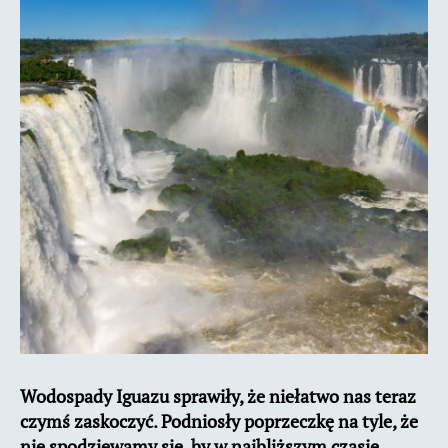
zdjęcia
Wodospady Iguazu sprawiły, że niełatwo nas teraz
czymś zaskoczyć. Podniosły poprzeczkę na tyle, że
nie spodziewamy się, by w najbliższym czasie