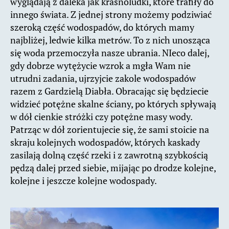
wyglądają z daleka jak krasnoludki, które trafiły do
innego świata. Z jednej strony możemy podziwiać
szeroką część wodospadów, do których mamy
najbliżej, ledwie kilka metrów. To z nich unosząca
się woda przemoczyła nasze ubrania. NIeco dalej,
gdy dobrze wytężycie wzrok a mgła Wam nie
utrudni zadania, ujrzyjcie zakole wodospadów
razem z Gardzielą Diabła. Obracając się będziecie
widzieć potężne skalne ściany, po których spływają
w dół cienkie stróżki czy potężne masy wody.
Patrząc w dół zorientujecie się, że sami stoicie na
skraju kolejnych wodospadów, których kaskady
zasilają dolną część rzeki i z zawrotną szybkością
pędzą dalej przed siebie, mijając po drodze kolejne,
kolejne i jeszcze kolejne wodospady.