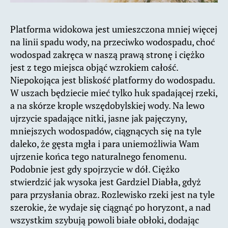
Platforma widokowa jest umieszczona mniej więcej
na linii spadu wody, na przeciwko wodospadu, choć
wodospad zakręca w naszą prawą stronę i ciężko
jest z tego miejsca objąć wzrokiem całość.
Niepokojąca jest bliskość platformy do wodospadu.
W uszach będziecie mieć tylko huk spadającej rzeki,
a na skórze krople wszędobylskiej wody. Na lewo
ujrzycie spadające nitki, jasne jak pajęczyny,
mniejszych wodospadów, ciągnących się na tyle
daleko, że gęsta mgła i para uniemożliwia Wam
ujrzenie końca tego naturalnego fenomenu.
Podobnie jest gdy spojrzycie w dół. Ciężko
stwierdzić jak wysoka jest Gardziel Diabła, gdyż
para przysłania obraz. Rozlewisko rzeki jest na tyle
szerokie, że wydaje się ciągnąć po horyzont, a nad
wszystkim szybują powoli białe obłoki, dodając