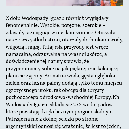
Z dołu Wodospady Iguazu również wyglądały
fenomenalnie. Wysokie, potężne, szerokie –
zdawały się ciągnąć w nieskończoność. Otaczały
nas ze wszystkich stron, otaczały drobinkami wody,
wilgocią i mgłą. Tutaj siła przyrody jest wręcz
namacalna, odczuwalna na własnej skórze, a
doświadczenie tej natury sprawia, że
przypominamy sobie na jak pięknej i zaskakującej
planecie żyjemy. Brunatna woda, gęsta i głęboka
zieleń oraz liczna palmy dodają tylko temu miejscu
egzotycznego uroku, tak obcego dla turysty
pochodzącego z środkowo-wschodniej Europy. Na
Wodospady Iguazu składa się 275 wodospadów,
które powstają dzięki licznym progom skalnym.
Patrząc na nie z dolnej ścieżki po stronie
argentyńskiej odnosi się wrażenie, że jest to jeden,