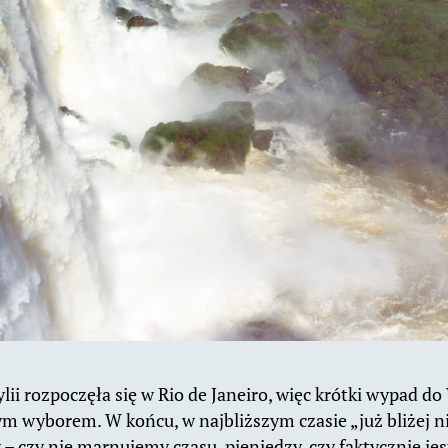
lii rozpoczęła się w Rio de Janeiro, więc krótki wypad 
m wyborem. W końcu, w najbliższym czasie „już bliżej n
– czy nie marnujemy czasu, pieniędzy, czy faktycznie je