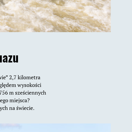
uazu
wie” 2,7 kilometra
zględem wysokości
1756 m sześciennych
tego miejsca?
ych na świecie.