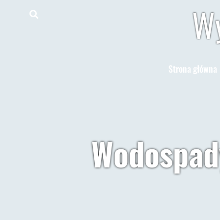
Wy
Strona główna
Wodospady