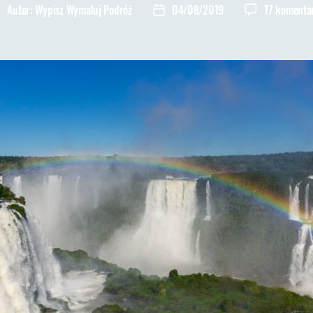
Autor:
Wypisz Wymaluj Podróż
04/08/2019
17 komenta
utor
Data
pisu
wpisu