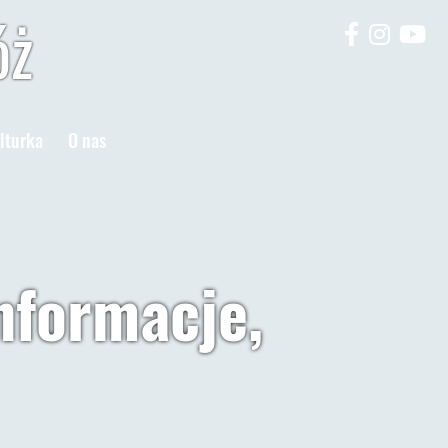
óż
lturka
O nas
nformacje,