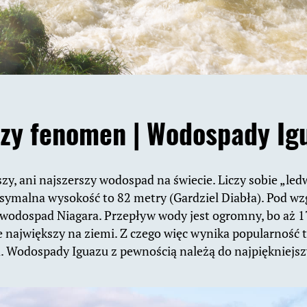
zy fenomen |
Wodospady Ig
szy, ani najszerszy wodospad na świecie. Liczy sobie „led
ksymalna wysokość to 82 metry (Gardziel Diabła). Pod w
wodospad Niagara. Przepływ wody jest ogromny, bo aż 
e największy na ziemi. Z czego więc wynika popularność 
. Wodospady Iguazu z pewnością należą do najpiękniejsz