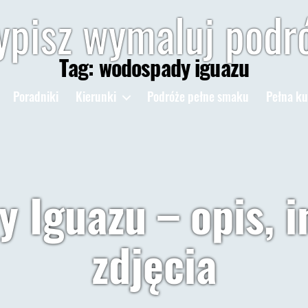
pisz wymaluj podr
Tag:
wodospady iguazu
Poradniki
Kierunki
Podróże pełne smaku
Pełna ku
 Iguazu – opis, i
zdjęcia