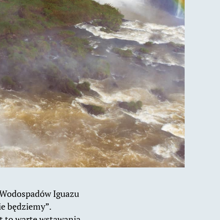
do Wodospadów Iguazu
ie będziemy”.
st to warte wstawania