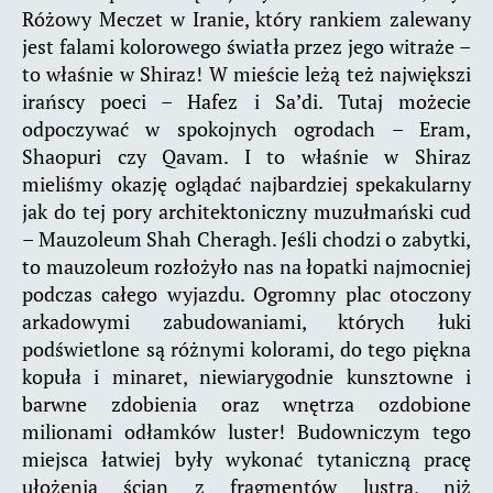
Różowy Meczet w Iranie, który rankiem zalewany
jest falami kolorowego światła przez jego witraże –
to właśnie w Shiraz! W mieście leżą też największi
irańscy poeci – Hafez i Sa’di. Tutaj możecie
odpoczywać w spokojnych ogrodach – Eram,
Shaopuri czy Qavam. I to właśnie w Shiraz
mieliśmy okazję oglądać najbardziej spekakularny
jak do tej pory architektoniczny muzułmański cud
– Mauzoleum Shah Cheragh. Jeśli chodzi o zabytki,
to mauzoleum rozłożyło nas na łopatki najmocniej
podczas całego wyjazdu. Ogromny plac otoczony
arkadowymi zabudowaniami, których łuki
podświetlone są różnymi kolorami, do tego piękna
kopuła i minaret, niewiarygodnie kunsztowne i
barwne zdobienia oraz wnętrza ozdobione
milionami odłamków luster! Budowniczym tego
miejsca łatwiej były wykonać tytaniczną pracę
ułożenia ścian z fragmentów lustra, niż