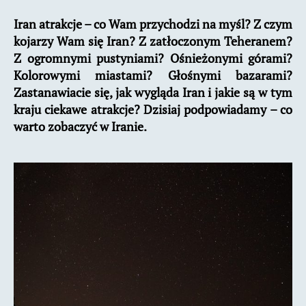
atrakcje
Iran atrakcje – co Wam przychodzi na myśl? Z czym
–
kojarzy Wam się Iran? Z zatłoczonym Teheranem?
co
warto
Z ogromnymi pustyniami? Ośnieżonymi górami?
zobaczyć
Kolorowymi miastami? Głośnymi bazarami?
w
Zastanawiacie się, jak wygląda Iran i jakie są w tym
Iranie?
kraju ciekawe atrakcje? Dzisiaj podpowiadamy – co
warto zobaczyć w Iranie.