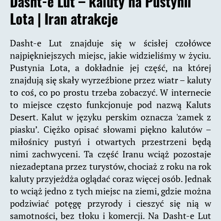
Dasht-e Lut – kaluty na Pustynii
Lota |
Iran atrakcje
Dasht-e Lut znajduje się w ścisłej czołówce
najpiękniejszych miejsc, jakie widzieliśmy w życiu.
Pustynia Lota, a dokładnie jej część, na której
znajdują się skały wyrzeźbione przez wiatr – kaluty
to coś, co po prostu trzeba zobaczyć. W internecie
to miejsce często funkcjonuje pod nazwą Kaluts
Desert. Kalut w języku perskim oznacza 'zamek z
piasku’. Ciężko opisać słowami piękno kalutów –
miłośnicy pustyń i otwartych przestrzeni będą
nimi zachwyceni. Ta część Iranu wciąż pozostaje
niezadeptana przez turystów, chociaż z roku na rok
kaluty przyjeżdża oglądać coraz więcej osób. Jednak
to wciąż jedno z tych miejsc na ziemi, gdzie można
podziwiać potęgę przyrody i cieszyć się nią w
samotności, bez tłoku i komercji. Na Dasht-e Lut