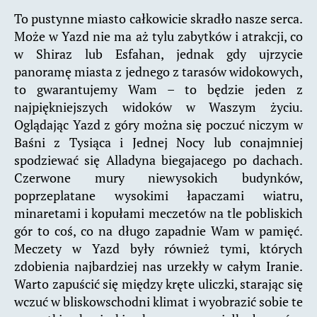
To pustynne miasto całkowicie skradło nasze serca.
Może w Yazd nie ma aż tylu zabytków i atrakcji, co
w Shiraz lub Esfahan, jednak gdy ujrzycie
panoramę miasta z jednego z tarasów widokowych,
to gwarantujemy Wam – to będzie jeden z
najpiękniejszych widoków w Waszym życiu.
Oglądając Yazd z góry można się poczuć niczym w
Baśni z Tysiąca i Jednej Nocy lub conajmniej
spodziewać się Alladyna biegajacego po dachach.
Czerwone mury niewysokich budynków,
poprzeplatane wysokimi łapaczami wiatru,
minaretami i kopułami meczetów na tle pobliskich
gór to coś, co na długo zapadnie Wam w pamięć.
Meczety w Yazd były również tymi, których
zdobienia najbardziej nas urzekły w całym Iranie.
Warto zapuścić się między kręte uliczki, starając się
wczuć w bliskowschodni klimat i wyobrazić sobie te