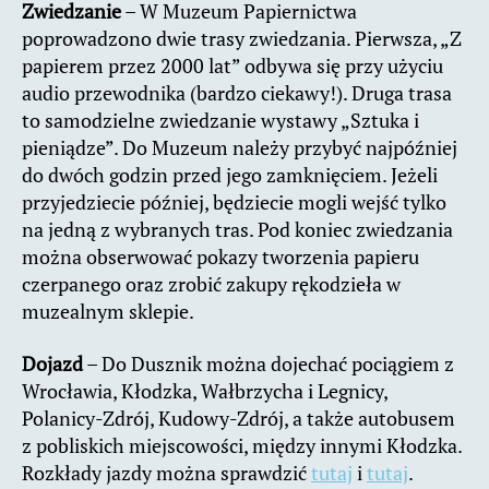
Zwiedzanie
– W Muzeum Papiernictwa
poprowadzono dwie trasy zwiedzania. Pierwsza, „Z
papierem przez 2000 lat” odbywa się przy użyciu
audio przewodnika (bardzo ciekawy!). Druga trasa
to samodzielne zwiedzanie wystawy „Sztuka i
pieniądze”. Do Muzeum należy przybyć najpóźniej
do dwóch godzin przed jego zamknięciem. Jeżeli
przyjedziecie później, będziecie mogli wejść tylko
na jedną z wybranych tras. Pod koniec zwiedzania
można obserwować pokazy tworzenia papieru
czerpanego oraz zrobić zakupy rękodzieła w
muzealnym sklepie.
Dojazd
– Do Dusznik można dojechać pociągiem z
Wrocławia, Kłodzka, Wałbrzycha i Legnicy,
Polanicy-Zdrój, Kudowy-Zdrój, a także autobusem
z pobliskich miejscowości, między innymi Kłodzka.
Rozkłady jazdy można sprawdzić
tutaj
i
tutaj
.