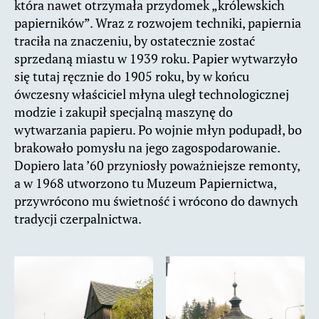
która nawet otrzymała przydomek „królewskich
papierników”. Wraz z rozwojem techniki, papiernia
traciła na znaczeniu, by ostatecznie zostać
sprzedaną miastu w 1939 roku. Papier wytwarzyło
się tutaj ręcznie do 1905 roku, by w końcu
ówczesny właściciel młyna uległ technologicznej
modzie i zakupił specjalną maszynę do
wytwarzania papieru. Po wojnie młyn podupadł, bo
brakowało pomysłu na jego zagospodarowanie.
Dopiero lata ’60 przyniosły poważniejsze remonty,
a w 1968 utworzono tu Muzeum Papiernictwa,
przywrócono mu świetność i wrócono do dawnych
tradycji czerpalnictwa.