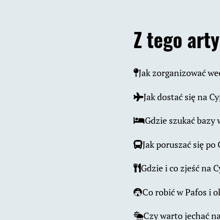
Z tego art
Jak zorganizować we
Jak dostać się na C
Gdzie szukać bazy 
Jak poruszać się po
Gdzie i co zjeść na 
Co robić w Pafos i o
Czy warto jechać na