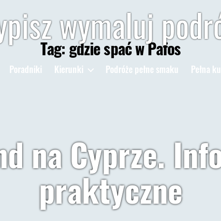
pisz wymaluj podr
Tag:
gdzie spać w Pafos
Poradniki
Kierunki
Podróże pełne smaku
Pełna ku
d na Cyprze. Inf
praktyczne