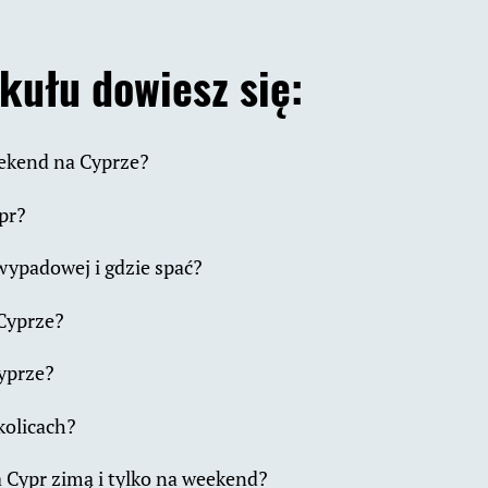
ykułu dowiesz się:
ekend na Cyprze?
ypr?
wypadowej i gdzie spać?
 Cyprze?
Cyprze?
kolicach?
 Cypr zimą i tylko na weekend?