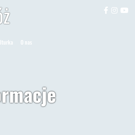
óż
lturka
O nas
ormacje