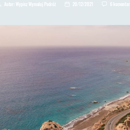
Autor:
Wypisz Wymaluj Podróż
20/12/2021
6 komentar
Autor
Data
wpisu
wpisu