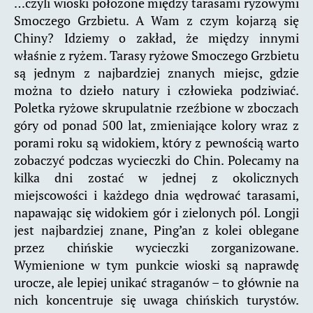
…czyli wioski położone między tarasami ryżowymi
Smoczego Grzbietu. A Wam z czym kojarzą się
Chiny? Idziemy o zakład, że między innymi
właśnie z ryżem. Tarasy ryżowe Smoczego Grzbietu
są jednym z najbardziej znanych miejsc, gdzie
można to dzieło natury i człowieka podziwiać.
Poletka ryżowe skrupulatnie rzeźbione w zboczach
góry od ponad 500 lat, zmieniające kolory wraz z
porami roku są widokiem, który z pewnością warto
zobaczyć podczas wycieczki do Chin. Polecamy na
kilka dni zostać w jednej z okolicznych
miejscowości i każdego dnia wędrować tarasami,
napawając się widokiem gór i zielonych pól. Longji
jest najbardziej znane, Ping’an z kolei oblegane
przez chińskie wycieczki zorganizowane.
Wymienione w tym punkcie wioski są naprawdę
urocze, ale lepiej unikać straganów – to głównie na
nich koncentruje się uwaga chińskich turystów.