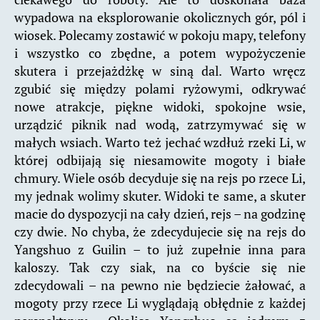
wypadowa na eksplorowanie okolicznych gór, pól i
wiosek. Polecamy zostawić w pokoju mapy, telefony
i wszystko co zbędne, a potem wypożyczenie
skutera i przejażdżkę w siną dal. Warto wręcz
zgubić się między polami ryżowymi, odkrywać
nowe atrakcje, piękne widoki, spokojne wsie,
urządzić piknik nad wodą, zatrzymywać się w
małych wsiach. Warto też jechać wzdłuż rzeki Li, w
której odbijają się niesamowite mogoty i białe
chmury. Wiele osób decyduje się na rejs po rzece Li,
my jednak wolimy skuter. Widoki te same, a skuter
macie do dyspozycji na cały dzień, rejs – na godzinę
czy dwie. No chyba, że zdecydujecie się na rejs do
Yangshuo z Guilin – to już zupełnie inna para
kaloszy. Tak czy siak, na co byście się nie
zdecydowali – na pewno nie będziecie żałować, a
mogoty przy rzece Li wyglądają obłędnie z każdej