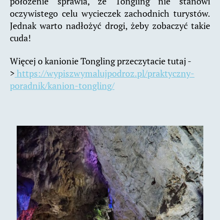
położenie sprawia, że Tongling nie stanowi
oczywistego celu wycieczek zachodnich turystów.
Jednak warto nadłożyć drogi, żeby zobaczyć takie
cuda!
Więcej o kanionie Tongling przeczytacie tutaj -
>
https://wypiszwymalujpodroz.pl/praktyczny-
poradnik/kanion-tongling/