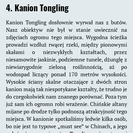
4. Kanion Tongling
Kanion Tongling dosłownie wyrwał nas z butów.
Nasz obiektyw nie był w stanie uwiecznić na
zdjęciach ogromu tego miejsca. Wygodna ścieżka
prowadzi wzdłuż rwącej rzeki, między pionowymi
skałami o niezwykłych kształtach, przez
niesamowite jaskinie, podziemne tunele, dżunglę z
niewiarygodnie zieloną roślinnością, aż po
wodospad liczący ponad 170 metrów wysokości.
Wysokie ściany skalne otaczające z dwóch stron
kanion mają tak niespotykane kształty, że trudno je
do czegokolwiek nam znanego porównać. Poza tym
już sam ich ogromn robi wrażenie. Chińskie altany
mijane po drodze tylko podnoszą atrakcyjność tego
miejsca. W kanionie spotkaliśmy ledwie kilka osób,
bo nie jest to typowe „must see” w Chinach, a jego