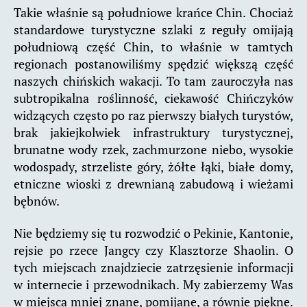
Takie właśnie są południowe krańce Chin. Chociaż
standardowe turystyczne szlaki z reguły omijają
południową część Chin, to właśnie w tamtych
regionach postanowiliśmy spędzić większą część
naszych chińskich wakacji. To tam zauroczyła nas
subtropikalna roślinność, ciekawość Chińczyków
widzących często po raz pierwszy białych turystów,
brak jakiejkolwiek infrastruktury turystycznej,
brunatne wody rzek, zachmurzone niebo, wysokie
wodospady, strzeliste góry, żółte łąki, białe domy,
etniczne wioski z drewnianą zabudową i wieżami
bębnów.
Nie będziemy się tu rozwodzić o Pekinie, Kantonie,
rejsie po rzece Jangcy czy Klasztorze Shaolin. O
tych miejscach znajdziecie zatrzęsienie informacji
w internecie i przewodnikach. My zabierzemy Was
w miejsca mniej znane, pomijane, a równie piękne.