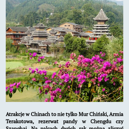
kusi
południe
Chin
?
Atrakcje w Chinach to nie tylko Mur Chiński, Armia
Terakotowa, rezerwat pandy w Chengdu czy
Szanghaj. Na palcach dwóch rąk można zliczyć