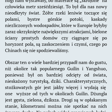
nogi nam wystawały, bo materace są „skrojone” na
człowieka metr sześćdziesiąt. To był dla nas nowy
nieodkryty świat. Żółte rzeki leniwie toczące się
polami, bystre górskie potoki, kaskady
niezliczonych wodospadów, które w Europie byłyby
zaraz okrzyknięte największymi atrakcjami, bielone
ściany prostych domów czy ciągnące się po
horyzont pola, są zaskoczeniem i czymś, czego po
Chinach się nie spodziewaliśmy.
Obszar ten o wiele bardziej przypadł nam do gustu,
niż okolice tak popularnego Guilin i Yangshuo,
ponieważ był on bardziej odcięty od świata,
nieskażony turystyką, dziki. Charakterystycznych,
stożkowatych gór jest jakby więcej i wydają się
one wyższe od tych w okolicach Guilin. Dżungla
jest gęsta, zielona, dziksza. Drogi są w opłakanym
stanie, kilometrami można nie spotkać na nich