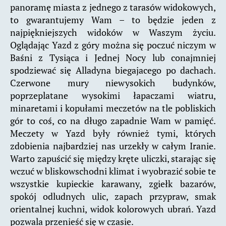
panoramę miasta z jednego z tarasów widokowych,
to gwarantujemy Wam – to będzie jeden z
najpiękniejszych widoków w Waszym życiu.
Oglądając Yazd z góry można się poczuć niczym w
Baśni z Tysiąca i Jednej Nocy lub conajmniej
spodziewać się Alladyna biegajacego po dachach.
Czerwone mury niewysokich budynków,
poprzeplatane wysokimi łapaczami wiatru,
minaretami i kopułami meczetów na tle pobliskich
gór to coś, co na długo zapadnie Wam w pamięć.
Meczety w Yazd były również tymi, których
zdobienia najbardziej nas urzekły w całym Iranie.
Warto zapuścić się między kręte uliczki, starając się
wczuć w bliskowschodni klimat i wyobrazić sobie te
wszystkie kupieckie karawany, zgiełk bazarów,
spokój odludnych ulic, zapach przypraw, smak
orientalnej kuchni, widok kolorowych ubrań. Yazd
pozwala przenieść się w czasie.