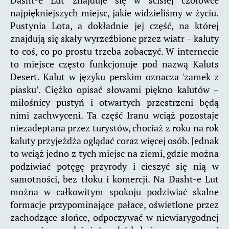
Dasht-e Lut znajduje się w ścisłej czołówce
najpiękniejszych miejsc, jakie widzieliśmy w życiu.
Pustynia Lota, a dokładnie jej część, na której
znajdują się skały wyrzeźbione przez wiatr – kaluty
to coś, co po prostu trzeba zobaczyć. W internecie
to miejsce często funkcjonuje pod nazwą Kaluts
Desert. Kalut w języku perskim oznacza 'zamek z
piasku’. Ciężko opisać słowami piękno kalutów –
miłośnicy pustyń i otwartych przestrzeni będą
nimi zachwyceni. Ta część Iranu wciąż pozostaje
niezadeptana przez turystów, chociaż z roku na rok
kaluty przyjeżdża oglądać coraz więcej osób. Jednak
to wciąż jedno z tych miejsc na ziemi, gdzie można
podziwiać potęgę przyrody i cieszyć się nią w
samotności, bez tłoku i komercji. Na Dasht-e Lut
można w całkowitym spokoju podziwiać skalne
formacje przypominające pałace, oświetlone przez
zachodzące słońce, odpoczywać w niewiarygodnej