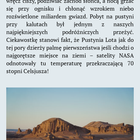
wręcz ciszy, podziwiać zachód słońca, a nocą grzać
się przy ognisku i chłonąć wzrokiem niebo
rozświetlone miliardem gwiazd. Pobyt na pustyni
przy kalutach był jednym z naszych
najpiękniejszych podróżniczych przeżyć.
Ciekawostkę stanowi fakt, że Pustynia Lota jak do
tej pory dzierży palmę pierwszeństwa jeśli chodzi o
najgorętsze miejsce na ziemi – satelity NASA
odnotowały tu temperaturę przekraczającą 70
stopni Celsjusza!