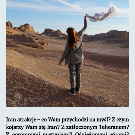
zobaczyć
w
Iranie?
Iran atrakcje – co Wam przychodzi na myśl? Z czym
kojarzy Wam się Iran? Z zatłoczonym Teheranem?
Z ogromnymi pustyniami? Ośnieżonymi górami?