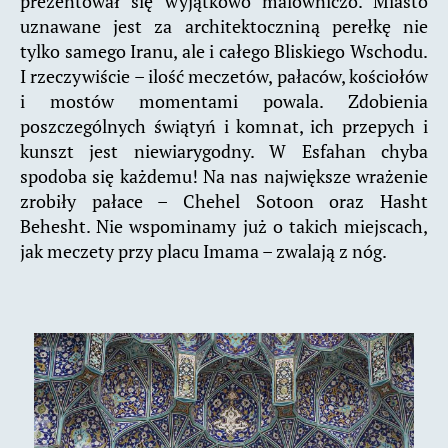
prezentował się wyjątkowo malowniczo. Miasto
uznawane jest za architektoczniną perełkę nie
tylko samego Iranu, ale i całego Bliskiego Wschodu.
I rzeczywiście – ilość meczetów, pałaców, kościołów
i mostów momentami powala. Zdobienia
poszczególnych świątyń i komnat, ich przepych i
kunszt jest niewiarygodny. W Esfahan chyba
spodoba się każdemu! Na nas największe wrażenie
zrobiły pałace – Chehel Sotoon oraz Hasht
Behesht. Nie wspominamy już o takich miejscach,
jak meczety przy placu Imama – zwalają z nóg.