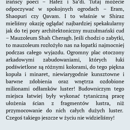
irańscy poeci – Hafez i Sa’di. Tutaj możecie
odpoczywać w spokojnych ogrodach – Eram,
Shaopuri czy Qavam. I to właśnie w Shiraz
mieliśmy okazję oglądać najbardziej spekakularny
jak do tej pory architektoniczny muzułmański cud
– Mauzoleum Shah Cheragh. Jeśli chodzi o zabytki,
to mauzoleum rozłożyło nas na łopatki najmocniej
podczas całego wyjazdu. Ogromny plac otoczony
arkadowymi zabudowaniami, których łuki
podświetlone są różnymi kolorami, do tego piękna
kopuła i minaret, niewiarygodnie kunsztowne i
barwne zdobienia oraz wnętrza ozdobione
milionami odłamków luster! Budowniczym tego
miejsca łatwiej były wykonać tytaniczną pracę
ułożenia ścian z fragmentów lustra, niż
przymocowanie do nich całych dużych luster.
Czegoś takiego jeszcze w życiu nie widzieliśmy!