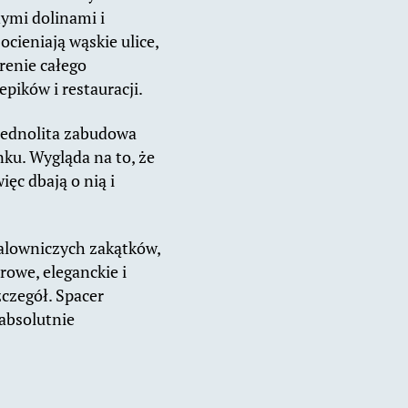
nymi dolinami i
cieniają wąskie ulice,
erenie całego
epików i restauracji.
 jednolita zabudowa
ku. Wygląda na to, że
ęc dbają o nią i
alowniczych zakątków,
rowe, eleganckie i
zczegół. Spacer
absolutnie