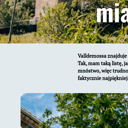
mia
A
w
Valldemossa znajduje 
Tak, mam taką listę, 
mnóstwo, więc trudno 
faktycznie najpięknie