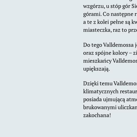
wzgórzu, u stóp gór S
górami. Co następne rz
a te z kolei pełne są k
miasteczka, raz to prz
Do tego Valldemossa j
oraz spójne kolory – 
mieszkańcy Valldemoss
upiększają.
Dzięki temu Valldemo
klimatycznych restaura
posiada ujmującą atmo
brukowanymi uliczkami
zakochana!