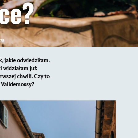
rce?
do
rze
Valldemossa.
Najpiękniejsze
k, jakie odwiedziłam.
miasto
i widziałam już
na
wszej chwili. Czy to
Majorce?
e Valldemossy?