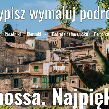
pisz wymaluj podr
Poradniki
Kierunki
Podróże pełne smaku
Pełna ku
ossa. Najpię