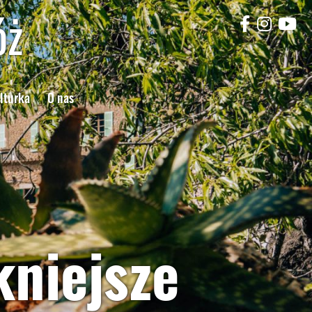
óż
lturka
O nas
kniejsze