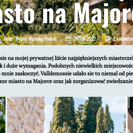
sto na Majo
Autor:
Wypisz Wymaluj Podróż
29/06/2022
2 komenta
utor
Data
pisu
wpisu
sie na mojej prywatnej liście najpiękniejszych miastecze
jak i duże wymagania. Podobnych niewielkich miejscowośc
mnie zaskoczyć. Valldemossie udało sie to niemal od pier
jsze miasto na Majorce oraz jak zorganizować zwiedzani