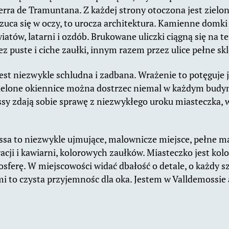
ierra de Tramuntana. Z każdej strony otoczona jest zielo
uca się w oczy, to urocza architektura. Kamienne domki o
wiatów, latarni i ozdób. Brukowane uliczki ciągną się na t
ez puste i ciche zaułki, innym razem przez ulice pełne skl
est niezwykle schludna i zadbana. Wrażenie to potęguje
zielone okiennice można dostrzec niemal w każdym budyn
y zdają sobie sprawę z niezwykłego uroku miasteczka, wi
ssa to niezwykle ujmujące, malownicze miejsce, pełne m
cji i kawiarni, kolorowych zaułków. Miasteczko jest kolo
sferę. W miejscowości widać dbałość o detale, o każdy s
 to czysta przyjemnośc dla oka. Jestem w Valldemossie 