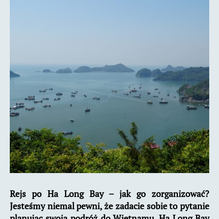
–
jak
go
zorganizować?
Rejs po Ha Long Bay – jak go zorganizować?
Jesteśmy niemal pewni, że zadacie sobie to pytanie
planując swoją podróż do Wietnamu. Ha Long Bay