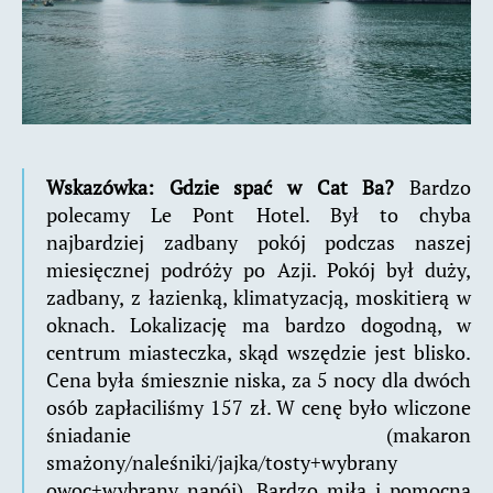
Wskazówka: Gdzie spać w Cat Ba?
Bardzo
polecamy Le Pont Hotel. Był to chyba
najbardziej zadbany pokój podczas naszej
miesięcznej podróży po Azji. Pokój był duży,
zadbany, z łazienką, klimatyzacją, moskitierą w
oknach. Lokalizację ma bardzo dogodną, w
centrum miasteczka, skąd wszędzie jest blisko.
Cena była śmiesznie niska, za 5 nocy dla dwóch
osób zapłaciliśmy 157 zł. W cenę było wliczone
śniadanie (makaron
smażony/naleśniki/jajka/tosty+wybrany
owoc+wybrany napój). Bardzo miła i pomocna