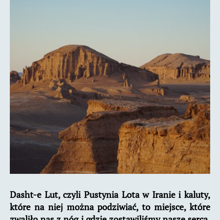
pustynia
w
Iranie
Dasht-e Lut, czyli Pustynia Lota w Iranie i kaluty,
które na niej można podziwiać, to miejsce, które
zwaliło nas z nóg i gdzie zostawiliśmy nasze serca.