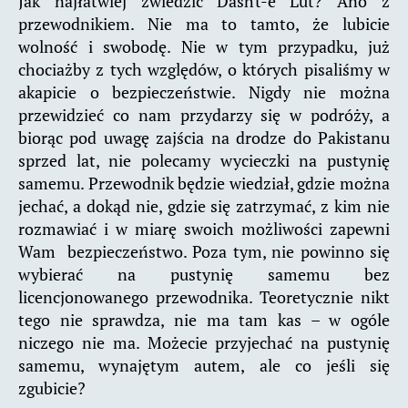
Jak najłatwiej zwiedzić Dasht-e Lut? Ano z
przewodnikiem. Nie ma to tamto, że lubicie
wolność i swobodę. Nie w tym przypadku, już
chociażby z tych względów, o których pisaliśmy w
akapicie o bezpieczeństwie. Nigdy nie można
przewidzieć co nam przydarzy się w podróży, a
biorąc pod uwagę zajścia na drodze do Pakistanu
sprzed lat, nie polecamy wycieczki na pustynię
samemu. Przewodnik będzie wiedział, gdzie można
jechać, a dokąd nie, gdzie się zatrzymać, z kim nie
rozmawiać i w miarę swoich możliwości zapewni
Wam bezpieczeństwo. Poza tym, nie powinno się
wybierać na pustynię samemu bez
licencjonowanego przewodnika. Teoretycznie nikt
tego nie sprawdza, nie ma tam kas – w ogóle
niczego nie ma. Możecie przyjechać na pustynię
samemu, wynajętym autem, ale co jeśli się
zgubicie?