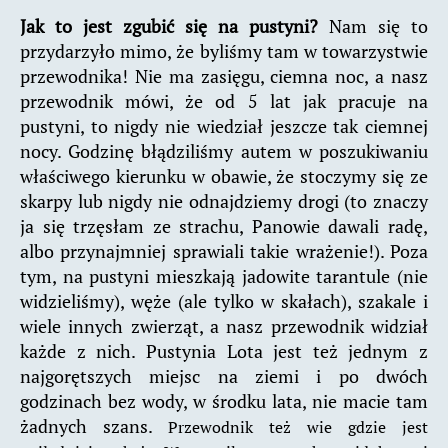
Jak to jest zgubić się na pustyni?
Nam się to
przydarzyło mimo, że byliśmy tam w towarzystwie
przewodnika! Nie ma zasięgu, ciemna noc, a nasz
przewodnik mówi, że od 5 lat jak pracuje na
pustyni, to nigdy nie wiedział jeszcze tak ciemnej
nocy. Godzinę błądziliśmy autem w poszukiwaniu
właściwego kierunku w obawie, że stoczymy się ze
skarpy lub nigdy nie odnajdziemy drogi (to znaczy
ja się trzęsłam ze strachu, Panowie dawali radę,
albo przynajmniej sprawiali takie wrażenie!). Poza
tym, na pustyni mieszkają jadowite tarantule (nie
widzieliśmy), węże (ale tylko w skałach), szakale i
wiele innych zwierząt, a nasz przewodnik widział
każde z nich. Pustynia Lota jest też jednym z
najgorętszych miejsc na ziemi i po dwóch
godzinach bez wody, w środku lata, nie macie tam
żadnych szans.
Przewodnik też wie gdzie jest