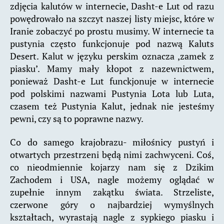
zdjęcia kalutów w internecie, Dasht-e Lut od razu
powędrowało na szczyt naszej listy miejsc, które w
Iranie zobaczyć po prostu musimy. W internecie ta
pustynia często funkcjonuje pod nazwą Kaluts
Desert. Kalut w języku perskim oznacza ‚zamek z
piasku’. Mamy mały kłopot z nazewnictwem,
ponieważ Dasht-e Lut funckjonuje w internecie
pod polskimi nazwami Pustynia Lota lub Luta,
czasem też Pustynia Kalut, jednak nie jesteśmy
pewni, czy są to poprawne nazwy.
Co do samego krajobrazu- miłośnicy pustyń i
otwartych przestrzeni będą nimi zachwyceni. Coś,
co nieodmiennie kojarzy nam się z Dzikim
Zachodem i USA, nagle możemy oglądać w
zupełnie innym zakątku świata. Strzeliste,
czerwone góry o najbardziej wymyślnych
kształtach, wyrastają nagle z sypkiego piasku i