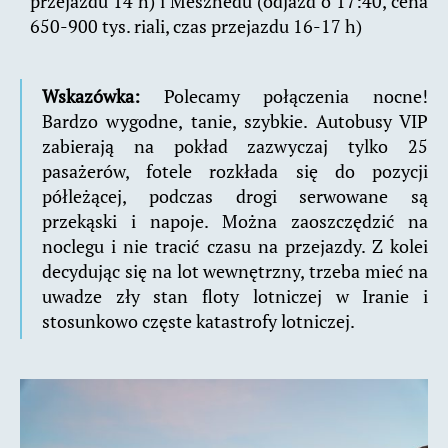
przejazdu 14 h) i Meszhedu (odjazd o 17:40, cena
650-900 tys. riali, czas przejazdu 16-17 h)
Wskazówka:
Polecamy połączenia nocne!
Bardzo wygodne, tanie, szybkie. Autobusy VIP
zabierają na pokład zazwyczaj tylko 25
pasażerów, fotele rozkłada się do pozycji
półleżącej, podczas drogi serwowane są
przekąski i napoje. Można zaoszczędzić na
noclegu i nie tracić czasu na przejazdy. Z kolei
decydując się na lot wewnętrzny, trzeba mieć na
uwadze zły stan floty lotniczej w Iranie i
stosunkowo częste katastrofy lotniczej.