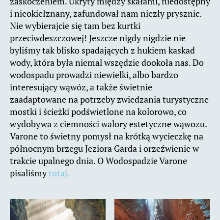
zaskoczeniem. Ukryty między skałami, niedostępny
i nieokiełznany, zafundował nam niezły prysznic.
Nie wybierajcie się tam bez kurtki
przeciwdeszczowej! Jeszcze nigdy nigdzie nie
byliśmy tak blisko spadających z hukiem kaskad
wody, która była niemal wszędzie dookoła nas. Do
wodospadu prowadzi niewielki, albo bardzo
interesujący wąwóz, a także świetnie
zaadaptowane na potrzeby zwiedzania turystyczne
mostki i ścieżki podświetlone na kolorowo, co
wydobywa z ciemności walory estetyczne wąwozu.
Varone to świetny pomysł na krótką wycieczkę na
północnym brzegu Jeziora Garda i orzeźwienie w
trakcie upalnego dnia. O Wodospadzie Varone
pisaliśmy
tutaj.