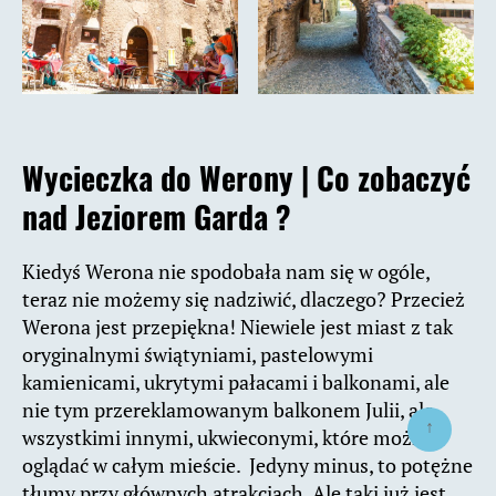
Wycieczka do Werony |
Co zobaczyć
nad Jeziorem Garda ?
Kiedyś Werona nie spodobała nam się w ogóle,
teraz nie możemy się nadziwić, dlaczego? Przecież
Werona jest przepiękna! Niewiele jest miast z tak
oryginalnymi świątyniami, pastelowymi
kamienicami, ukrytymi pałacami i balkonami, ale
nie tym przereklamowanym balkonem Julii, ale
↑
wszystkimi innymi, ukwieconymi, które można
oglądać w całym mieście. Jedyny minus, to potężne
tłumy przy głównych atrakcjach. Ale taki już jest