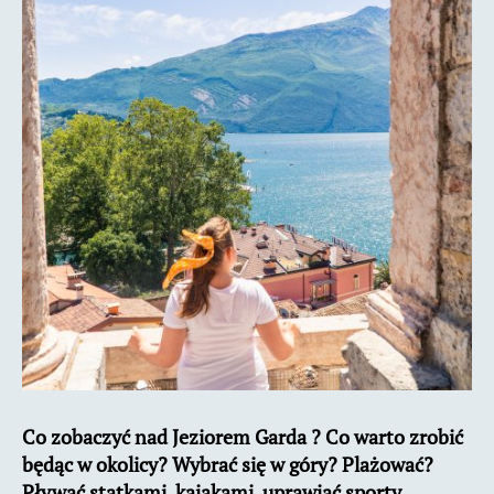
?
Co zobaczyć nad Jeziorem Garda ? Co warto zrobić
będąc w okolicy? Wybrać się w góry? Plażować?
Pływać statkami, kajakami, uprawiać sporty