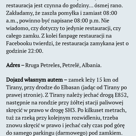
restauracja jest czynna do godziny… ósmej rano.
Zakładamy, że zaszła pomyłka i zamiast 08:00
a.m., powinno być napisane 08:00 p.m. Nie
wiadomo, czy dotyczy to jedynie restauracji, czy
całego zamku. Z kolei fanpage restauracji na
Facebooku twierdzi, że restauracja zamykana jest o
godzinie 22:00.
Adres –
Rruga Petreles, Petrelë, Albania.
Dojazd własnym autem –
zamek leży 15 km od
Tirany, przy drodze do Elbasan (jadąc od Tirany po
prawej stronie). Z Tirany należy jechać drogą E852,
następnie na rondzie przy żółtej stacji paliwowej
skręcić w prawo w drogę SH3. Po kilkuset metrach,
tuż za rzeką przy kolejnym rozwidleniu, trzeba
znowu skręcić w prawo i jechać cały czas pod górę
do samego parkingu (darmowego) pod zamkiem.