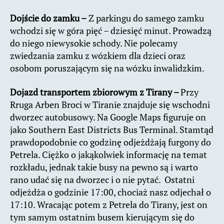
Dojście do zamku –
Z parkingu do samego zamku
wchodzi się w góra pięć – dziesięć minut. Prowadzą
do niego niewysokie schody. Nie polecamy
zwiedzania zamku z wózkiem dla dzieci oraz
osobom poruszającym się na wózku inwalidzkim.
Dojazd transportem zbiorowym z Tirany –
Przy
Rruga Arben Broci w Tiranie znajduje się wschodni
dworzec autobusowy. Na Google Maps figuruje on
jako Southern East Districts Bus Terminal. Stamtąd
prawdopodobnie co godzinę odjeżdżają furgony do
Petrela. Ciężko o jakąkolwiek informację na temat
rozkładu, jednak takie busy na pewno są i warto
rano udać się na dworzec i o nie pytać. Ostatni
odjeżdża o godzinie 17:00, chociaż nasz odjechał o
17:10. Wracając potem z Petrela do Tirany, jest on
tym samym ostatnim busem kierującym się do