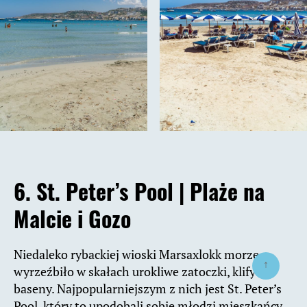
6.
St. Peter’s Pool |
Plaże na
Malcie i Gozo
Niedaleko rybackiej wioski Marsaxlokk morze
↑
wyrzeźbiło w skałach urokliwe zatoczki, klify i
baseny. Najpopularniejszym z nich jest St. Peter’s
Pool, który to upodobali sobie młodzi mieszkańcy