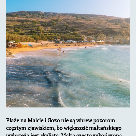
Które
najlepsze?
Plaże na Malcie i Gozo nie są wbrew pozorom
częstym zjawiskiem, bo większość maltańskiego
wybrzeża jest skalista. Malta często zakończona