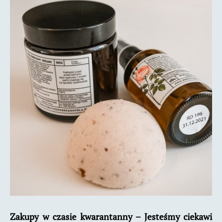
kwarantanny.
Must
have
2020
Zakupy w czasie kwarantanny – Jesteśmy ciekawi