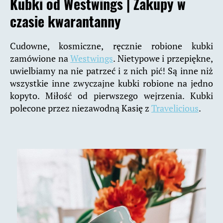
Kubki od Westwings |
Zakupy w
czasie kwarantanny
Cudowne, kosmiczne, ręcznie robione kubki
zamówione na
Westwings
. Nietypowe i przepiękne,
uwielbiamy na nie patrzeć i z nich pić! Są inne niż
wszystkie inne zwyczajne kubki robione na jedno
kopyto. Miłość od pierwszego wejrzenia. Kubki
polecone przez niezawodną Kasię z
Travelicious
.