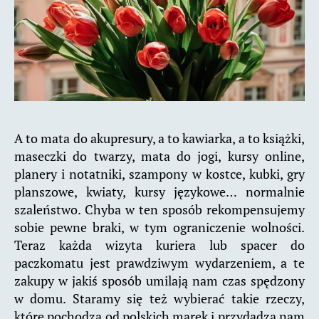
A to mata do akupresury, a to kawiarka, a to książki,
maseczki do twarzy, mata do jogi, kursy online,
planery i notatniki, szampony w kostce, kubki, gry
planszowe, kwiaty, kursy językowe… normalnie
szaleństwo. Chyba w ten sposób rekompensujemy
sobie pewne braki, w tym ograniczenie wolności.
Teraz każda wizyta kuriera lub spacer do
paczkomatu jest prawdziwym wydarzeniem, a te
zakupy w jakiś sposób umilają nam czas spędzony
w domu. Staramy się też wybierać takie rzeczy,
które pochodzą od polskich marek i przydadzą nam