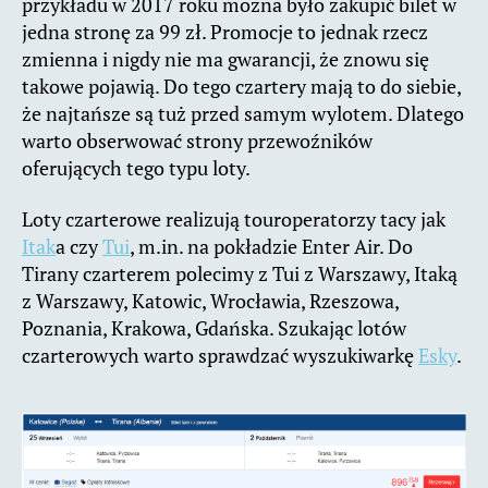
przykładu w 2017 roku można było zakupić bilet w
jedna stronę za 99 zł. Promocje to jednak rzecz
zmienna i nigdy nie ma gwarancji, że znowu się
takowe pojawią. Do tego czartery mają to do siebie,
że najtańsze są tuż przed samym wylotem. Dlatego
warto obserwować strony przewoźników
oferujących tego typu loty.
Loty czarterowe realizują touroperatorzy tacy jak
Itak
a czy
Tui
, m.in. na pokładzie Enter Air. Do
Tirany czarterem polecimy z Tui z Warszawy, Itaką
z Warszawy, Katowic, Wrocławia, Rzeszowa,
Poznania, Krakowa, Gdańska. Szukając lotów
czarterowych warto sprawdzać wyszukiwarkę
Esky
.