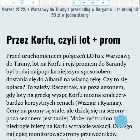
Marzec 2022: z Warszawy do Tirany z przesiadką w Bergamo – za mniej niż
50 zł w jedną stronę
Przez Korfu, czyli lot + prom
Przed uruchomieniem połączeń LOTu z Warszawy
do Tirany, lot na Korfu i rejs promem do Sarandy
był bodaj najpopularniejszym spososobem
dostania się do Albanii na własną rękę. Czy to się
opłaca? To zależy. Raczej tak, ale poza sezonem,
gdy loty na grecką wyspę Korfu można znaleźć w
bardzo korzystnych cenach (Wizzair i Ryanair).
Ceny na promy są stałe, ale dzielą się na sezony –
poza sezonem jest taniej. Może być trudno kupić
↑
niedrogie bilety na Korfu w trakcie wakacji. Dlatego
najlepiej monitorować strony przewoźników,