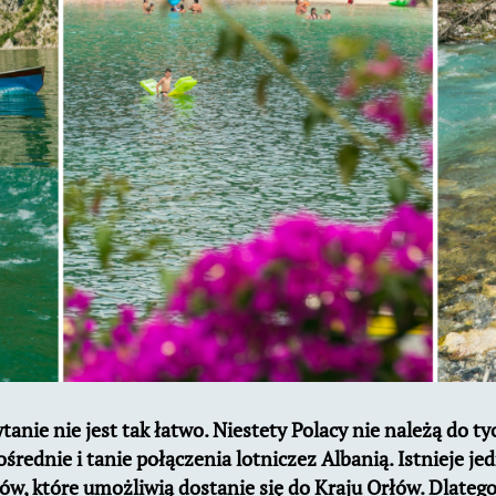
anie nie jest tak łatwo. Niestety Polacy nie należą do ty
średnie i tanie połączenia lotniczez Albanią. Istnieje jed
, które umożliwią dostanie się do Kraju Orłów. Dlateg