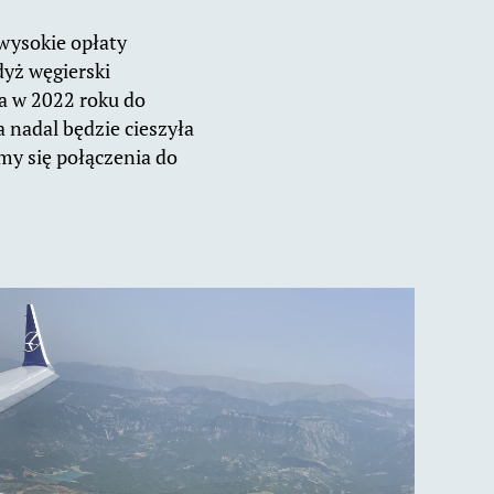
 wysokie opłaty
dyż węgierski
(a w 2022 roku do
ia nadal będzie cieszyła
my się połączenia do