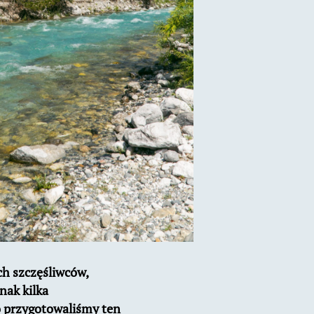
ch szczęśliwców,
nak kilka
o przygotowaliśmy ten