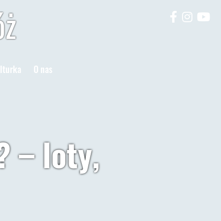
óż
lturka
O nas
? – loty,