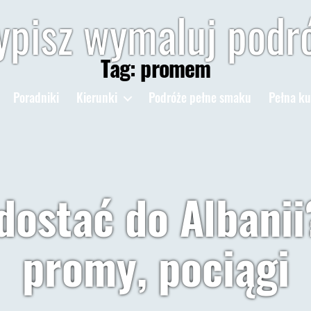
pisz wymaluj podr
Tag:
promem
Poradniki
Kierunki
Podróże pełne smaku
Pełna ku
dostać do Albanii
promy, pociągi