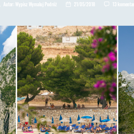
Autor:
Wypisz Wymaluj Podróż
21/05/2018
13 komenta
utor
Data
pisu
wpisu