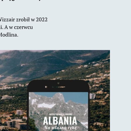
 Wizzair zrobił w 2022
i. A w czerwcu
 Modlina.