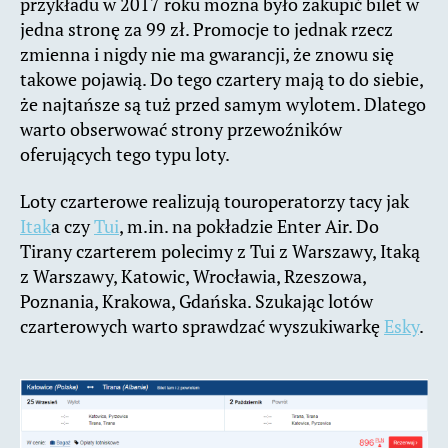
przykładu w 2017 roku można było zakupić bilet w
jedna stronę za 99 zł. Promocje to jednak rzecz
zmienna i nigdy nie ma gwarancji, że znowu się
takowe pojawią. Do tego czartery mają to do siebie,
że najtańsze są tuż przed samym wylotem. Dlatego
warto obserwować strony przewoźników
oferujących tego typu loty.
Loty czarterowe realizują touroperatorzy tacy jak
Itak
a czy
Tui
, m.in. na pokładzie Enter Air. Do
Tirany czarterem polecimy z Tui z Warszawy, Itaką
z Warszawy, Katowic, Wrocławia, Rzeszowa,
Poznania, Krakowa, Gdańska. Szukając lotów
czarterowych warto sprawdzać wyszukiwarkę
Esky
.