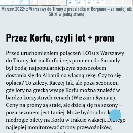
Marzec 2022: z Warszawy do Tirany z przesiadką w Bergamo – za mniej niż
50 zł w jedną stronę
Przez Korfu, czyli lot + prom
Przed uruchomieniem połączeń LOTu z Warszawy
do Tirany, lot na Korfu i rejs promem do Sarandy
był bodaj najpopularniejszym spososobem
dostania się do Albanii na własną rękę. Czy to się
opłaca? To zależy. Raczej tak, ale poza sezonem,
gdy loty na grecką wyspę Korfu można znaleźć w
bardzo korzystnych cenach (Wizzair i Ryanair).
Ceny na promy są stałe, ale dzielą się na sezony –
poza sezonem jest taniej. Może być trudno kupić
↑
niedrogie bilety na Korfu w trakcie wakacji. Dlatego
najlepiej monitorować strony przewoźników,