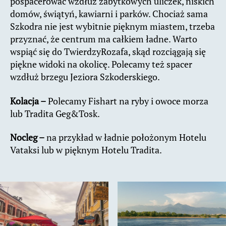
pospacerować wzdłuż zabytkowych uliczek, niskich
domów, świątyń, kawiarni i parków. Chociaż sama
Szkodra nie jest wybitnie pięknym miastem, trzeba
przyznać, że centrum ma całkiem ładne. Warto
wspiąć się do TwierdzyRozafa, skąd rozciągają się
piękne widoki na okolicę. Polecamy też spacer
wzdłuż brzegu Jeziora Szkoderskiego.
Kolacja –
Polecamy Fishart na ryby i owoce morza
lub Tradita Geg&Tosk.
Nocleg –
na przykład w ładnie położonym Hotelu
Vataksi lub w pięknym Hotelu Tradita.