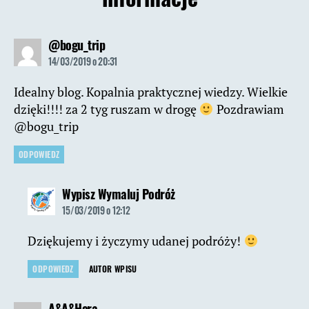
komentarz:
@bogu_trip
14/03/2019 o 20:31
Idealny blog. Kopalnia praktycznej wiedzy. Wielkie
dzięki!!!! za 2 tyg ruszam w drogę
Pozdrawiam
@bogu_trip
ODPOWIEDZ
komentarz:
Wypisz Wymaluj Podróż
15/03/2019 o 12:12
Dziękujemy i życzymy udanej podróży!
ODPOWIEDZ
AUTOR WPISU
komentarz:
A&A&Hera