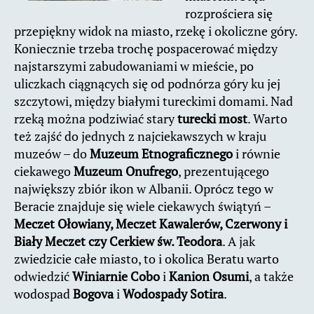
rozprościera się
przepiękny widok na miasto, rzekę i okoliczne góry.
Koniecznie trzeba trochę pospacerować między
najstarszymi zabudowaniami w mieście, po
uliczkach ciągnących się od podnórza góry ku jej
szczytowi, między białymi tureckimi domami. Nad
rzeką można podziwiać stary
turecki most
. Warto
też zajść do jednych z najciekawszych w kraju
muzeów – do
Muzeum Etnograficznego
i równie
ciekawego
Muzeum Onufrego
, prezentującego
największy zbiór ikon w Albanii. Oprócz tego w
Beracie znajduje się wiele ciekawych świątyń –
Meczet Ołowiany, Meczet Kawalerów, Czerwony i
Biały Meczet czy Cerkiew św. Teodora
. A jak
zwiedzicie całe miasto, to i okolica Beratu warto
odwiedzić
Winiarnie Cobo
i
Kanion Osumi
, a także
wodospad
Bogova
i
Wodospady Sotira
.