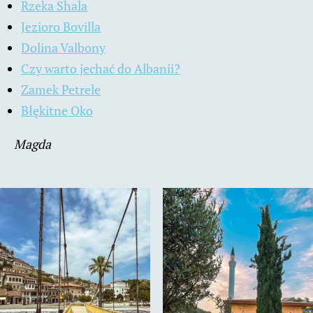
Rzeka Shala
Jezioro Bovilla
Dolina Valbony
Czy warto jechać do Albanii?
Zamek Petrele
Błękitne Oko
Magda