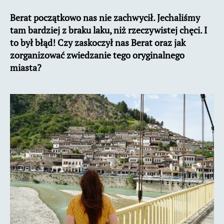
w
Berat
początkowo nas nie zachwycił. Jechaliśmy
Albanii.
tam bardziej z braku laku, niż rzeczywistej chęci. I
Zwiedzanie
i
to był błąd! Czy zaskoczył nas Berat oraz jak
informacje
zorganizować zwiedzanie tego oryginalnego
miasta?