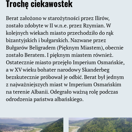
Trochę ciekawostek
Berat założono w starożytności przez Ilirów,
zostało zdobyte w II w.n.e. przez Rzymian. W
kolejnych wiekach miasto przechodziło do rąk
bizantyjskich i bułgarskich. Nazwane przez
Bułgarów Beligradem (Pięknym Miastem), obecnie
zostało Beratem. I pięknym miastem również.
Ostatecznie miasto przejęło Imperium Osmańskie,
a w XV wieku bohater narodowy Skanderbeg
bezskutecznie próbował je odbić. Berat był jednym
z najważniejszych miast w Imperium Osmańskim
na terenie Albanii. Odegrało ważną rolę podczas
odrodzenia państwa albańskiego.